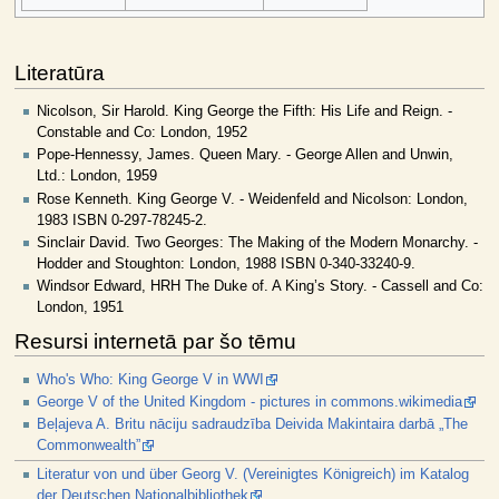
Literatūra
Nicolson, Sir Harold. King George the Fifth: His Life and Reign. -
Constable and Co: London, 1952
Pope-Hennessy, James. Queen Mary. - George Allen and Unwin,
Ltd.: London, 1959
Rose Kenneth. King George V. - Weidenfeld and Nicolson: London,
1983 ISBN 0-297-78245-2.
Sinclair David. Two Georges: The Making of the Modern Monarchy. -
Hodder and Stoughton: London, 1988 ISBN 0-340-33240-9.
Windsor Edward, HRH The Duke of. A King’s Story. - Cassell and Co:
London, 1951
Resursi internetā par šo tēmu
Who's Who: King George V in WWI
George V of the United Kingdom - pictures in commons.wikimedia
Beļajeva A. Britu nāciju sadraudzība Deivida Makintaira darbā „The
Commonwealth”
Literatur von und über Georg V. (Vereinigtes Königreich) im Katalog
der Deutschen Nationalbibliothek