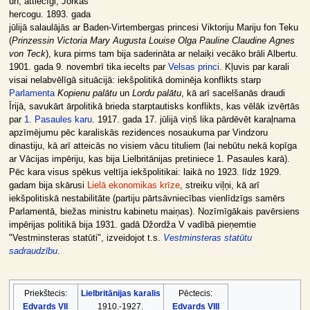
un, attiecīgi, Jorkas
hercogu. 1893. gada
jūlijā salaulājās ar Baden-Virtembergas princesi Viktoriju Mariju fon Teku
(
Prinzessin Victoria Mary Augusta Louise Olga Pauline Claudine Agnes
von Teck
), kura pirms tam bija saderināta ar nelaiķi vecāko brāli Albertu.
1901. gada 9. novembrī tika iecelts par
Velsas princi
. Kļuvis par karali
visai nelabvēlīgā situācijā: iekšpolitikā dominēja konflikts starp
Parlamenta
Kopienu palātu
un
Lordu palātu
, kā arī sacelšanās draudi
Īrijā, savukārt ārpolitikā brieda starptautisks konflikts, kas vēlāk izvērtās
par
1. Pasaules karu
. 1917. gada 17. jūlijā viņš lika pārdēvēt karaļnama
apzīmējumu pēc karaliskās rezidences nosaukuma par Vindzoru
dinastiju, kā arī atteicās no visiem vācu tituliem (lai nebūtu nekā kopīga
ar Vācijas impēriju, kas bija Lielbritānijas pretiniece 1. Pasaules karā).
Pēc kara visus spēkus veltīja iekšpolitikai: laikā no 1923. līdz 1929.
gadam bija skārusi
Lielā ekonomikas krīze
, streiku viļņi, kā arī
iekšpolitiskā nestabilitāte (partiju pārtsāvniecības vienlīdzīgs samērs
Parlamentā, biežas ministru kabinetu maiņas). Nozīmīgākais pavērsiens
impērijas politikā bija 1931. gadā Džordža V vadībā pieņemtie
"Vestminsteras statūti", izveidojot t.s.
Vestminsteras statūtu
sadraudzību
.
Priekštecis:
Lielbritānijas karalis
Pēctecis:
Edvards VII
1910.-1927.
Edvards VIII