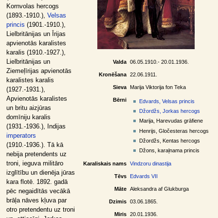
Kornvolas hercogs
(1893.-1910.),
Velsas
princis
(1901.-1910.),
Lielbritānijas un Īrijas
apvienotās karalistes
karalis (1910.-1927.),
Lielbritānijas un
Valda
06.05.1910.- 20.01.1936.
Ziemeļīrijas apvienotās
Kronēšana
22.06.1911.
karalistes karalis
Sieva
Marija Viktorija fon Teka
(1927.-1931.),
Apvienotās karalistes
Bērni
Edvards, Velsas princis
un britu aizjūras
Džordžs, Jorkas hercogs
domīniju karalis
Marija, Harevudas grāfiene
(1931.-1936.), Indijas
Henrijs, Gločesteras hercogs
imperators
Džordžs, Kentas hercogs
(1910.-1936.). Tā kā
Džons, karaļnama princis
nebija pretendents uz
troni, ieguva militāro
Karaliskais nams
Vindzoru dinastija
izglītību un dienēja jūras
Tēvs
Edvards VII
kara flotē. 1892. gadā
Māte
Aleksandra af Glukburga
pēc negaidītās vecākā
brāļa nāves kļuva par
Dzimis
03.06.1865.
otro pretendentu uz troni
Miris
20.01.1936.