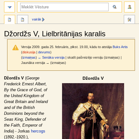
meklēt
vairāk
Džordžs V, Lielbritānijas karalis
Versija 2009. gada 25. februāris, plkst. 19.00, kādu to atstāja
Buks Artis
(
diskusija
|
devums
)
(
izmaiņas
)
← Senāka versija
| skatīt pašreizējo versiju (izmaiņas) |
Jaunāka versija → (izmaiņas)
Jump
Jump
Džordžs V
(
George
Džordžs V
to
to
Frederick Ernest Albert,
navigation
search
By the Grace of God, of
the United Kingdom of
Great Britain and Ireland
and of the British
Dominions beyond the
Seas King, Defender of
the Faith, Emperor of
India
) - Jorkas
hercogs
(1892.-1920.),