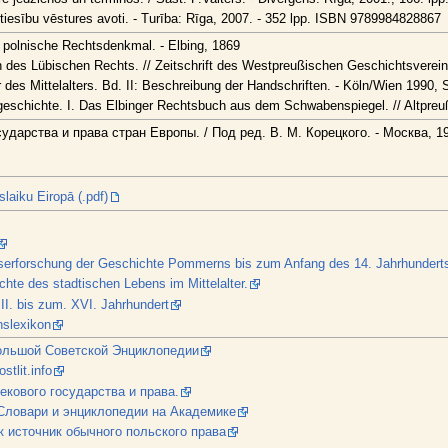
tiesību vēstures avoti. - Turība: Rīga, 2007. - 352 lpp. ISBN 9789984828867
polnische Rechtsdenkmal. - Elbing, 1869
 des Lübischen Rechts. // Zeitschrift des Westpreußischen Geschichtsvereins
des Mittelalters. Bd. II: Beschreibung der Handschriften. - Köln/Wien 1990, S
eschichte. I. Das Elbinger Rechtsbuch aus dem Schwabenspiegel. // Altpreuß
дарства и права стран Европы. / Под ред. В. М. Корецкого. - Москва, 1
laiku Eiropā (.pdf)
gserforschung der Geschichte Pommerns bis zum Anfang des 14. Jahrhunderts.
ichte des stadtischen Lebens im Mittelalter.
I. bis zum. XVI. Jahrhundert
nslexikon
Большой Советской Энциклопедии
tlit.info
екового государства и права.
 Словари и энциклопедии на Академике
к источник обычного польского права