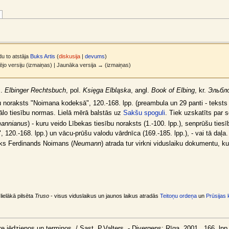
du to atstāja
Buks Artis
(
diskusija
|
devums
)
zējo versiju (izmaiņas) | Jaunāka versija → (izmaiņas)
c.
Elbinger Rechtsbuch
, pol.
Księga Elbląska
, angl.
Book of Elbing
, kr.
Эльбло
 noraksts "Noimana kodeksā", 120.-168. lpp. (preambula un 29 panti - teksts p
uālo tiesību normas. Lielā mērā balstās uz
Sakšu spoguli
. Tiek uzskatīts par 
annianus
) - kuru veido Lībekas tiesību noraksts (1.-100. lpp.), senprūšu ties
 120.-168. lpp.) un vācu-prūšu valodu vārdnīca (169.-185. lpp.), - vai tā daļa
ks Ferdinands Noimans (
Neumann
) atrada tur virkni viduslaiku dokumentu, 
ielākā pilsēta
Truso
- visus viduslaikus un jaunos laikus atradās
Teitoņu ordeņa
un
Prūsijas 
e jēdzienos un terminos. / Sast. P.Valters. - Divergens: Rīga, 2001., 166. lpp