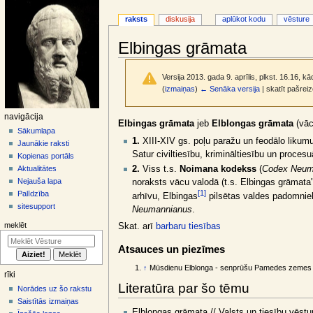
raksts
diskusija
aplūkot kodu
vēsture
Elbingas grāmata
Versija 2013. gada 9. aprīlis, plkst. 16.16, kā
(
izmaiņas
)
← Senāka versija
| skatīt pašrei
N
navigācija
Jump
Jump
Elbingas grāmata
jeb
Elblongas grāmata
(vā
a
Sākumlapa
to
to
1.
XIII-XIV gs. poļu paražu un feodālo likumu
Jaunākie raksti
v
navigation
search
Satur civiltiesību, krimināltiesību un proces
Kopienas portāls
i
2.
Viss t.s.
Noimana kodekss
(
Codex Neum
Aktualitātes
g
Nejauša lapa
noraksts vācu valodā (t.s. Elbingas grāmata",
ā
[
1
]
Palīdzība
arhīvu, Elbingas
pilsētas valdes padomnie
sitesupport
c
Neumannianus
.
i
meklēt
Skat. arī
barbaru tiesības
j
Atsauces un piezīmes
a
↑
Mūsdienu Elblonga - senprūšu Pamedes zemes l
s
rīki
i
Literatūra par šo tēmu
Norādes uz šo rakstu
z
Saistītās izmaiņas
Elblongas grāmata // Valsts un tiesību vēstur