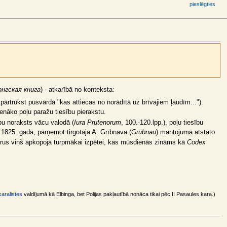
pieslēgties
нгская книга
) - atkarībā no konteksta:
ārtrūkst pusvārdā "kas attiecas no norādītā uz brīvajiem ļaudīm...").
senāko poļu paražu tiesību pierakstu.
ību noraksts vācu valodā (
Iura Prutenorum
, 100.-120.lpp.), poļu tiesību
. 1825. gadā, pārņemot tirgotāja A. Grībnava (
Grübnau
) mantojumā atstāto
kurus viņš apkopoja turpmākai izpētei, kas mūsdienās zināms kā
Codex
karalistes
valdījumā kā Elbinga, bet Polijas pakļautībā nonāca tikai pēc II Pasaules kara.)
.