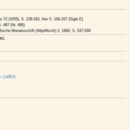
 72 (1935), S. 139-183, hier S. 156-157 (Sigle E)
. 487 (Nr. 485)
ische Monatsschrift (AltprMschr) 2, 1865, S. 537-558
961
 (.pdf)