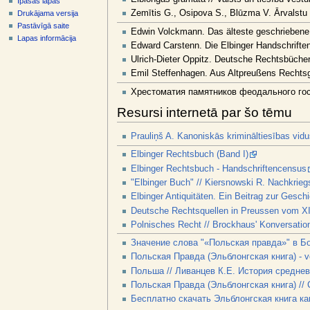
Īpašās lapas
v
Zemītis G., Osipova S., Blūzma V. Ārvalstu 
Drukājama versija
ē
Pastāvīgā saite
Edwin Volckmann. Das älteste geschriebene 
l
Lapas informācija
Edward Carstenn. Die Elbinger Handschriften
n
Ulrich-Dieter Oppitz. Deutsche Rechtsbücher 
e
Emil Steffenhagen. Aus Altpreußens Rechtsg
Хрестоматия памятников феодального госу
Resursi internetā par šo tēmu
Prauliņš A. Kanoniskās krimināltiesības vidus
Elbinger Rechtsbuch (Band I)
Elbinger Rechtsbuch - Handschriftencensus
"Elbinger Buch" // Kiersnowski R. Nachkrie
Elbinger Antiquitäten. Ein Beitrag zur Gesch
Deutsche Rechtsquellen in Preussen vom XII
Polnisches Recht // Brockhaus' Konversatio
Значение слова "«Польская правда»" в 
Польская Правда (Эльблонгская книга) - vos
Польша // Ливанцев К.Е. История среднев
Польская Правда (Эльблонгская книга) //
Бесплатно скачать Эльблонгская книга ка