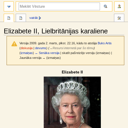
meklēt
vairāk
Elizabete II, Lielbritānijas karaliene
Versija 2009. gada 2. marts, plkst. 22.16, kādu to atstāja
Buks Artis
(
diskusija
|
devums
)
(
→
Resursi internetā par šo tēmu
)
(
izmaiņas
)
← Senāka versija
| skatīt pašreizējo versiju (izmaiņas) |
Jaunāka versija → (izmaiņas)
Jump
Jump
Elizabete II
to
to
navigation
search