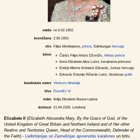
valda
no 6.02.1952.
kronēšana
2.06.1953.
vīrs
Filips Montbatens,
princis
, Edinburgas
hercogs
bērni
Čārlzs Filips Artūrs Džordžs,
Velsas princis
Anna Elizabete Alise Luīze, karaļnama princese
Endrjū Alberts Kristians Edvards, Jorkas hercogs
Edvards Entonijs Ričards Luiss, Veseksas
grāfs
karaliskais nams
Vindzoru dinastija
tēvs
Dzordžs VI
māte
lēdija Elizabete Bousa-Laiona
dzimusi
21.04.1926. Londonā
Elizabete II
(
Elizabeth Alexandra Mary, By the Grace of God, of the
United Kingdom of Great Britain and Northern Ireland and of Her other
Realms and Territories Queen, Head of the Commonwealth, Defender of
the Faith
) -
Lielbritānijas un Ziemeļīrijas apvienotās karalistes
un britu