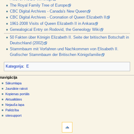
The Royal Family Tree of Europe
CBC Digital Archives - Canada's New Queen
CBC Digital Archives - Coronation of Queen Elizabeth II
1961-2008 Visits of Queen Elizabeth II in Ankara
Genealogical Entry on Rodovid, the Geneology Wiki
50 Fakten über Königin Elizabeth II. Seite der britischen Botschaft in
Deutschland (2002)
Stammbaum mit Vorfahren und Nachkommen von Elisabeth II.
Grafischer Stammbaum der Britischen Königsfamilie
Kategorija
:
E
N
lapas darbības
dalībnieka rīki
navigācija
raksts
pieslēgties
Sākumlapa
a
diskusija
Jaunākie raksti
v
skatīt
Kopienas portāls
i
aplūkot
Aktualitātes
g
kodu
Nejauša lapa
vēsture
ā
Palīdzība
sitesupport
c
rīki
i
Norādes
j
uz