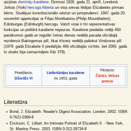
aizjūras
domīniju
karaliene
. Dzimusi 1926. gada 21. aprīlī, Londonā.
Jorkas (
York
)
hercoga
Alberta
un viņa sievas lēdijas Elizabetes pirmais
bērns. Studējusi konstitucionālo vēsturi un jurisprudenci. 1947. gada 20.
novembrī apprecējas ar Filipu Montbatenu (
Philip Mountbatten
),
Edinburgas (
Edinburgh
) hercogu. Valstī viņai ir tīri reprezentatīvas
funkcijas un politikā karaliene nejaucas. Karaliene piedalās vidēji 450
pasākumos gadā un regulāri četras dienas nedēļā pavada oficiālajā
rezidencē Bakingemas pilī, tikai trīsreiz nedēļā paliekot Vindzoras pilī
(1979. gadā Elizabete II piedalījās 466 oficiālajās vizītēs, bet 2005. gadā
to skaits bija samazinājies līdz 378).
Pēctecis:
Priekštecis:
Lielbritānijas karaliene
Čārlzs, Velsas
Džordžs VI
no 1953. gada
princis
Literatūra
Bond, J. Elizabeth. Reader's Digest Association. London, 2002. ISBN
0-7621-0369-8
Erickson, C. Lilibet: An Intimate Portrait of Elizabeth II. - New York,
St. Martins Press. 2003. ISBN 0-312-28734-8