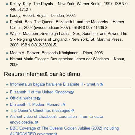
Kelley, Kitty. The Royals. - New York, Warner Books, 1997. ISBN 0-
446-51712-7.
Lacey, Robert. Royal. - London, 2002.
Pimlott, Ben. The Queen: Elizabeth II and the Monarchy. - Harper
Collins, 2002 (evised edition 2007). ISBN 0-007-11436-2
Waller, Maureen. Sovereign Ladies: Sex, Sacrifice, and Power. The
Six Reigning Queens of England. - New York, St. Martin's Press.
2006. ISBN 0-312-33801-5.
Marita A. Panzer: Englands Königinnen. - Piper, 2006
Helmut Maria Glogger: Das geheime Leben der Windsors. - Knaur,
2006
Resursi internetā par šo tēmu
Informētā un bagātā karaliene Elizabete II - tvnet.lv
Elizabeth II of the United Kingdom
Official website
Elizabeth II: Modern Monarch
The Queen's Christmas messages
A short video of Elizabeth's coronation - from Encarta
encyclopedia.
BBC Coverage of The Queens Golden Jubilee (2002) including
AUDIO/VIDEO coverage