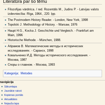
Literatūra par šo tēmu
Filozofijas vārdnīca. / red. Rozentāls M., Judins P. - Latvijas valsts
izdevniecība: Rīga, 1964., 220. lpp.
The Postmodern History Reader. - London, New York, 1998
Topolski J. Methodology of History. - Warsaw, 1976
Haupt H.G., Kocka J. Geschichte und Vergleich. - Frankfurt am
Main, 1996
Historische Methode. - München, 1988.
Абрамов В. Математические методы в исторических
исследованиях. - Саранск, 1998
Ковальченко И.Д. Методы исторического исследования. -
Москва, 1987
Споры о главном. - Москва, 1993
Kategorija
:
Metodes
N
lapas darbības
dalībnieka rīki
navigācija
raksts
pieslēgties
Sākumlapa
a
diskusija
Jaunākie raksti
v
skatīt
Kopienas portāls
i
aplūkot
Aktualitātes
g
kodu
Nejauša lapa