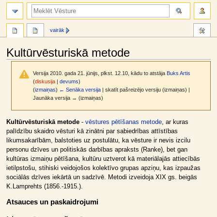
meklēt
vairāk
Kultūrvēsturiskā metode
Versija 2010. gada 21. jūnijs, plkst. 12.10, kādu to atstāja
Buks Artis
(
diskusija
|
devums
)
(
izmaiņas
)
← Senāka versija
| skatīt pašreizējo versiju (izmaiņas) |
Jaunāka versija → (izmaiņas)
Jump
Jump
Kultūrvēsturiskā metode
-
vēstures pētīšanas metode
, ar kuras
to
to
palīdzību skaidro vēsturi kā zinātni par sabiedrības attīstības
navigation
search
likumsakarībām, balstoties uz postulātu, ka vēsture ir nevis izcilu
personu dzīves un politiskās darbības apraksts (Ranke), bet gan
kultūras izmaiņu pētīšana, kultūru uztverot kā materiālajās attiecībās
ietilpstošu, stihiski veidojošos kolektīvo grupas apziņu, kas izpaužas
sociālās dzīves iekārtā un sadzīvē. Metodi izveidoja XIX gs. beigās
K.Lamprehts (1856.-1915.).
Atsauces un paskaidrojumi