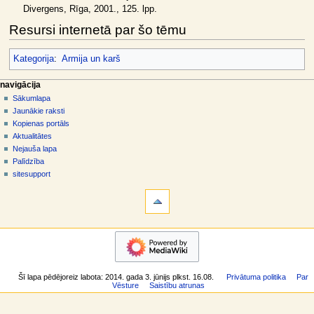
Divergens, Rīga, 2001., 125. lpp.
Resursi internetā par šo tēmu
Kategorija
:
Armija un karš
N
lapas darbības
dalībnieka rīki
navigācija
raksts
pieslēgties
Sākumlapa
a
diskusija
Jaunākie raksti
v
skatīt
Kopienas portāls
i
aplūkot
Aktualitātes
g
kodu
Nejauša lapa
vēsture
ā
Palīdzība
sitesupport
c
rīki
i
Norādes
j
uz
šo
a
navigācija
rakstu
s
Sākumlapa
Saistītās
i
Jaunākie
izmaiņas
raksti
z
Īpašās
Šī lapa pēdējoreiz labota: 2014. gada 3. jūnijs plkst. 16.08.
Privātuma politika
Par
Kopienas
lapas
v
Vēsture
Saistību atrunas
portāls
Drukājama
ē
Aktualitātes
versija