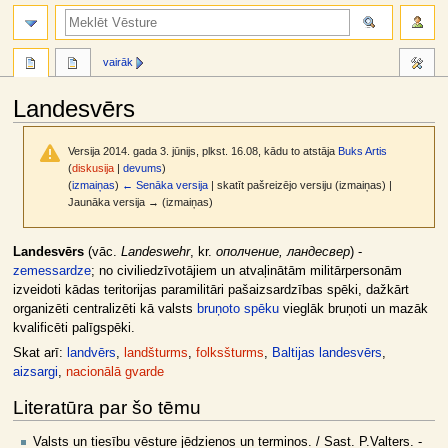
meklēt
vairāk
Landesvērs
Versija 2014. gada 3. jūnijs, plkst. 16.08, kādu to atstāja
Buks Artis
(
diskusija
|
devums
)
(
izmaiņas
)
← Senāka versija
| skatīt pašreizējo versiju (izmaiņas) |
Jaunāka versija → (izmaiņas)
Jump
Jump
Landesvērs
(vāc.
Landeswehr
, kr.
ополчение, ландесвер
) -
to
to
zemessardze
; no civiliedzīvotājiem un atvaļinātām militārpersonām
navigation
search
izveidoti kādas teritorijas paramilitāri pašaizsardzības spēki, dažkārt
organizēti centralizēti kā valsts
bruņoto spēku
vieglāk bruņoti un mazāk
kvalificēti palīgspēki.
Skat arī:
landvērs
,
landšturms
,
folksšturms
,
Baltijas landesvērs
,
aizsargi
,
nacionālā gvarde
Literatūra par šo tēmu
Valsts un tiesību vēsture jēdzienos un terminos. / Sast. P.Valters. -