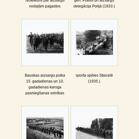
Noteikumi par aizsargu
ģen. Prauls un aizsargu
nodaļām pagastos
delegācija Polijā (1933.)
Bauskas aizsargu pulka
sporta spēles Staicelē
15. gadadienas un 10.
(1935.)
gadadienas karoga
pasniegšanas svinības