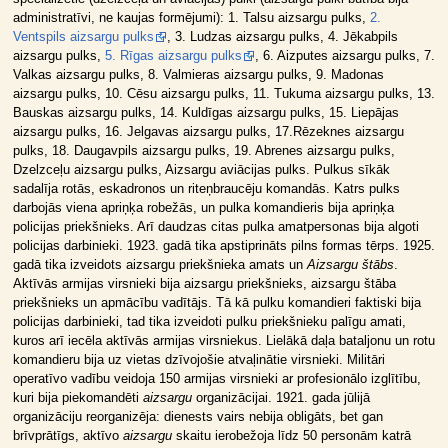
administratīvi, ne kaujas formējumi): 1. Talsu aizsargu pulks,
2.
Ventspils aizsargu pulks
, 3. Ludzas aizsargu pulks, 4. Jēkabpils
aizsargu pulks,
5. Rīgas aizsargu pulks
, 6. Aizputes aizsargu pulks, 7.
Valkas aizsargu pulks, 8. Valmieras aizsargu pulks, 9. Madonas
aizsargu pulks, 10. Cēsu aizsargu pulks, 11. Tukuma aizsargu pulks, 13.
Bauskas aizsargu pulks, 14. Kuldīgas aizsargu pulks, 15. Liepājas
aizsargu pulks, 16. Jelgavas aizsargu pulks, 17.Rēzeknes aizsargu
pulks, 18. Daugavpils aizsargu pulks, 19. Abrenes aizsargu pulks,
Dzelzceļu aizsargu pulks, Aizsargu aviācijas pulks. Pulkus sīkāk
sadalīja rotās, eskadronos un riteņbraucēju komandās. Katrs pulks
darbojās viena apriņķa robežās, un pulka komandieris bija apriņķa
policijas priekšnieks. Arī daudzas citas pulka amatpersonas bija algoti
policijas darbinieki. 1923. gadā tika apstiprināts pilns formas tērps. 1925.
gadā tika izveidots aizsargu priekšnieka amats un
Aizsargu štābs
.
Aktīvās armijas virsnieki bija aizsargu priekšnieks, aizsargu štāba
priekšnieks un apmācību vadītājs. Tā kā pulku komandieri faktiski bija
policijas darbinieki, tad tika izveidoti pulku priekšnieku palīgu amati,
kuros arī iecēla aktīvās armijas virsniekus. Lielākā daļa bataljonu un rotu
komandieru bija uz vietas dzīvojošie atvaļinātie virsnieki. Militāri
operatīvo vadību veidoja 150 armijas virsnieki ar profesionālo izglītību,
kuri bija piekomandēti
aizsargu
organizācijai. 1921. gada jūlijā
organizāciju reorganizēja: dienests vairs nebija obligāts, bet gan
brīvprātīgs, aktīvo
aizsargu
skaitu ierobežoja līdz 50 personām katrā