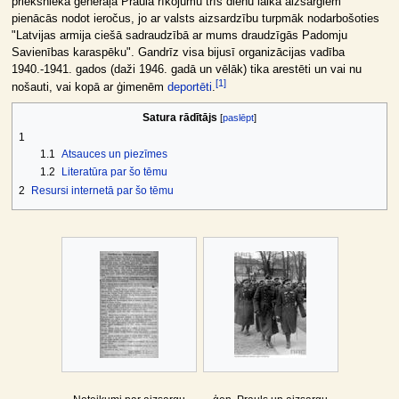
priekšnieka ģenerāļa Praula rīkojumu trīs dienu laikā aizsargiem
pienācās nodot ieročus, jo ar valsts aizsardzību turpmāk nodarbošoties
"Latvijas armija ciešā sadraudzībā ar mums draudzīgās Padomju
Savienības karaspēku". Gandrīz visa bijusī organizācijas vadība
1940.-1941. gados (daži 1946. gadā un vēlāk) tika arestēti un vai nu
[
1
]
nošauti, vai kopā ar ģimenēm
deportēti
.
Satura rādītājs
1
1.1
Atsauces un piezīmes
1.2
Literatūra par šo tēmu
2
Resursi internetā par šo tēmu