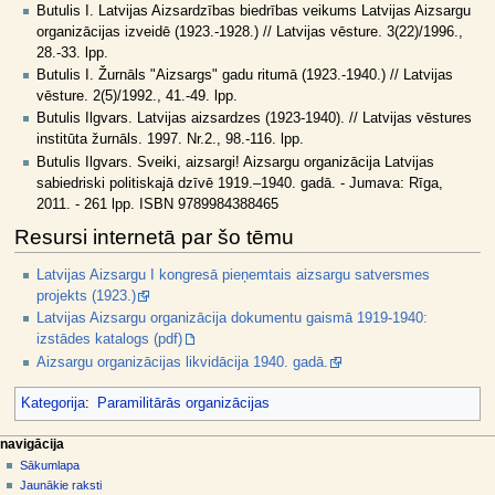
Butulis I. Latvijas Aizsardzības biedrības veikums Latvijas Aizsargu
organizācijas izveidē (1923.-1928.) // Latvijas vēsture. 3(22)/1996.,
28.-33. lpp.
Butulis I. Žurnāls "Aizsargs" gadu ritumā (1923.-1940.) // Latvijas
vēsture. 2(5)/1992., 41.-49. lpp.
Butulis Ilgvars. Latvijas aizsardzes (1923-1940). // Latvijas vēstures
institūta žurnāls. 1997. Nr.2., 98.-116. lpp.
Butulis Ilgvars. Sveiki, aizsargi! Aizsargu organizācija Latvijas
sabiedriski politiskajā dzīvē 1919.–1940. gadā. - Jumava: Rīga,
2011. - 261 lpp. ISBN 9789984388465
Resursi internetā par šo tēmu
Latvijas Aizsargu I kongresā pieņemtais aizsargu satversmes
projekts (1923.)
Latvijas Aizsargu organizācija dokumentu gaismā 1919-1940:
izstādes katalogs (pdf)
Aizsargu organizācijas likvidācija 1940. gadā.
Kategorija
:
Paramilitārās organizācijas
N
lapas darbības
dalībnieka rīki
navigācija
raksts
pieslēgties
Sākumlapa
a
diskusija
Jaunākie raksti