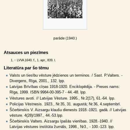
parāde (1940.)
Atsauces un piezīmes
↑
LVVA 1640. f., 1. apr., 839. l.
Literatūra par šo tēmu
Valsts un tiesību vēsture jēdzienos un terminos. / Sast. P.Valters. -
Divergens, Rīga, 2001., 132. lpp.
Latvijas Brīvības cīņas 1918-1920. Enciklopēdija. - Preses nams:
Rīga, 1999. ISBN 9984-00-395-7 - 44.-48. lpp.
Vēstures avoti. // Latvijas Vēsture. 1995., Nr.2(17), 61.-64. lpp.
Policijas Vēstnesis. 1923., Nr.35, 31. augustā; Nr.36, 4.septembrī.
Ščerbinskis V. Aizsargu klaušu dienests 1918.-1921. gadā. // Latvijas
vēsture. 4(28)/1997., 44.-53.lpp.
Ščerbinskis Valters. Aizsargu īpašās vienības. 1928.-1940. //
Latvijas vēstures institūta žurnāls, 1998., Nr3., - 100.-123. lpp.