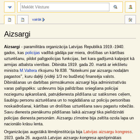
meklēt
vairāk
Aizsargi
Jump
Jump
Aizsargi
- paramilitāra organizācija Latvijas Republikā 1919.-1940.
to
to
gados, kas
policijas
vadībā gādāja par miera, drošības un kārtības
navigation
search
uzturēšanu, pildot palīgpolicijas funkcijas, bet kara gadījumā kalpojot kā
armijas atbalsta vienības. Dibināta 1919. gada 20. martā ar iekšlietu
ministra
M.Valtera
rīkojumu Nr.838. "Noteikumi par aizsargu nodaļām
pagastos", kuru daļēji (vidēji 1/3 no budžeta) finansēja valsts.
Dibināšanas un darbības pirmsākumos
aizsargi
bija administratīvās
varas palīgspēks: uzdevums bija palīdzības sniegšana policijai
noziegumu apkarošanā, patruļdienesta pildīšana uz satiksmes ceļiem,
šaubīgu personu aizturēšana un to nogādāšana uz policiju personības
noskaidrošanai, kārtības un drošības uzturēšana savu pagastu robežās.
Savu dienesta pienākumu pildīšanas laikā
aizsargi
tika pielīdzināti
policijas dienesta personām. Aizsargu zīmotne bija zeltīta ozola lapa un
nacionālo krāsu lenta.
Organizācijas augstākā lēmējinstitūcija bija
Latvijas aizsargu kongress
.
1923. gada 26. augustā
Latvijas aizsargu kongresa
apstiprinātais