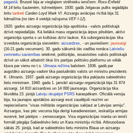
pagastā
. Bruņoti bija ar vieglajiem strēlnieku ieročiem:
Ross-Enfield
M.14
britu šautenēm, ložmetējiem. 1930. gadā Jelgavas pulks iegādājās
britu
tanketi
Carden Loyd Mark VI
. Aizsargu aviācijas rīcībā bija 31
lidmašīna (no tām 4 vietējā ražojuma
VEF I-12
).
1920. gados
aizsargu
organizācija bija apolitiska - valsts politiskajā
dzīvē nepiedalījās. Kā lielākā masu organizācija ārpus pilsētām, aktīvi
organizēja sporta s un kultūras dzīvi laukos. Kā suborganizācijas tika
izveidota organizācija sievietēm:
aizsardzes
, - un jauniešiem:
jaunsargi
(16-21 gadu vecumam). 30. gadu sākumā tās vadība nonāca
Latviešu
zemnieku savienības
ietekmē, politizējās, iesaistoties valsts politiskajā
dzīvē un sākot atbalstīt tikai šīs partijas politisko platformu un vēlāk
kļuva par vienu no t.s.
Ulmaņa režīma
balstiem. 1936. gadā par
augstāko
aizsargu vadoni
tika pasludināts valsts un ministru prezidents
K. Ulmanis. 1937. gadā
aizsargu
organizācija tika pakļauta sabiedrisko
lietu ministram. 1940. gada 1. janvārī
aizsargu
organizācijā bija 31 874
aizsargi, 14 810 aizsardzes un 14 000 jaunsargu. Organizācija tika
likvidēta 23. jūnijā
Latviju okupējot
PSRS
karaspēkam. Oficiālā versija
bija, ka jaunajos apstākļos aizsargi esot zaudējuši nozīmi un
nepieciešams "visas militārās organizācijas sakļaut ar Latvijas armiju".
Aizsargus, kas pēc vecuma bija derīgi karadienestam, ieskaitīja armijas
rezervē, bet pārējos – zemessargos. Visa organizācijas manta un ieroči
formāli pārgāja Sabiedrisko lietu un Kara ministriju rīcībā. Atbruņošana
sākās 25. jūnijā, kad ar sabiedrisko lietu ministra Blaua un aizsargu