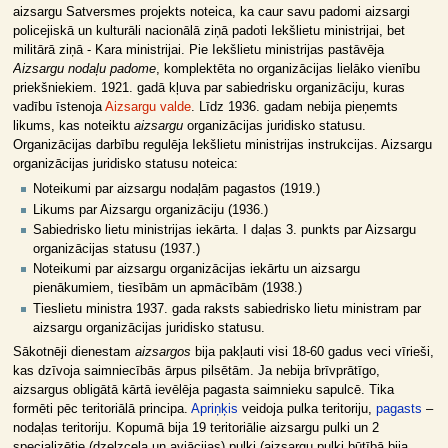
aizsargu Satversmes projekts noteica, ka caur savu padomi aizsargi
policejiskā un kulturāli nacionālā ziņā padoti Iekšlietu ministrijai, bet
militārā ziņā - Kara ministrijai. Pie Iekšlietu ministrijas pastāvēja
Aizsargu nodaļu padome
, komplektēta no organizācijas lielāko vienību
priekšniekiem. 1921. gadā kļuva par sabiedrisku organizāciju, kuras
vadību īstenoja
Aizsargu valde
. Līdz 1936. gadam nebija pieņemts
likums, kas noteiktu
aizsargu
organizācijas juridisko statusu.
Organizācijas darbību regulēja Iekšlietu ministrijas instrukcijas. Aizsargu
organizācijas juridisko statusu noteica:
Noteikumi par aizsargu nodaļām pagastos (1919.)
Likums par Aizsargu organizāciju (1936.)
Sabiedrisko lietu ministrijas iekārta. I daļas 3. punkts par Aizsargu
organizācijas statusu (1937.)
Noteikumi par aizsargu organizācijas iekārtu un aizsargu
pienākumiem, tiesībām un apmācībām (1938.)
Tieslietu ministra 1937. gada raksts sabiedrisko lietu ministram par
aizsargu organizācijas juridisko statusu.
Sākotnēji dienestam
aizsargos
bija pakļauti visi 18-60 gadus veci vīrieši,
kas dzīvoja saimniecībās ārpus pilsētām. Ja nebija brīvprātīgo,
aizsargus obligātā kārtā ievēlēja pagasta saimnieku sapulcē. Tika
formēti pēc teritoriālā principa.
Apriņķis
veidoja pulka teritoriju,
pagasts
–
nodaļas teritoriju. Kopumā bija 19 teritoriālie aizsargu pulki un 2
specializētie (dzelzceļa un aviācijas) pulki (aizsargu pulki būtībā bija