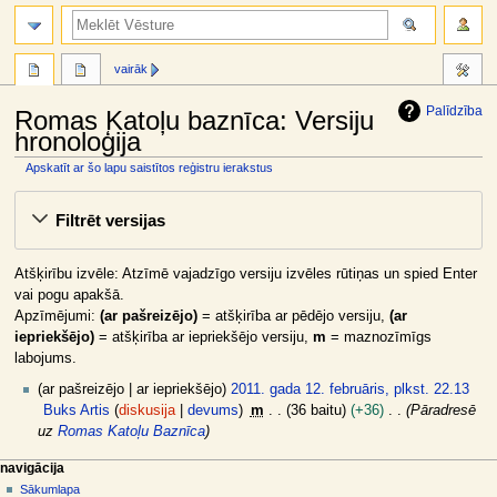
meklēt
vairāk
Palīdzība
Romas Katoļu baznīca: Versiju
hronoloģija
Apskatīt ar šo lapu saistītos reģistru ierakstus
Jump
Jump
Filtrēt versijas
to
to
navigation
search
Atšķirību izvēle: Atzīmē vajadzīgo versiju izvēles rūtiņas un spied Enter
vai pogu apakšā.
Apzīmējumi:
(ar pašreizējo)
= atšķirība ar pēdējo versiju,
(ar
iepriekšējo)
= atšķirība ar iepriekšējo versiju,
m
= maznozīmīgs
labojums.
2
ar pašreizējo
ar iepriekšējo
2011. gada 12. februāris, plkst. 22.13
0
Buks Artis
diskusija
devums
m
36 baitu
+36
Pāradresē
1
uz
Romas Katoļu Baznīca
1
N
lapas darbības
dalībnieka rīki
navigācija
.
raksts
pieslēgties
Sākumlapa
a
g