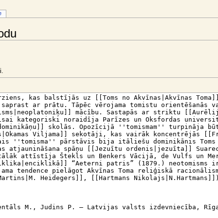
e
kodu
i.
.