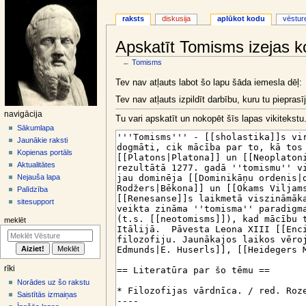
raksts
diskusija
aplūkot kodu
vēstur
Apskatīt Tomisms izejas 
←
Tomisms
Jump
Jump
Tev nav atļauts labot šo lapu šāda iemesla dēļ:
to
to
Tev nav atļauts izpildīt darbību, kuru tu pieprasīj
navigation
search
N
navigācija
Tu vari apskatīt un nokopēt šīs lapas vikitekstu
a
Sākumlapa
Jaunākie raksti
v
Kopienas portāls
i
Aktualitātes
g
Nejauša lapa
ā
Palīdzība
sitesupport
c
i
meklēt
j
a
s
rīki
i
Norādes uz šo rakstu
z
Saistītās izmaiņas