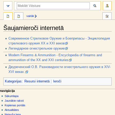
meklēt
vairāk
Šaujamieroči internetā
Jump
Jump
Современное Стрелковое Оружие и Боеприпасы - Энциклопедия
to
to
стрелкового оружия ХХ и ХХI веков
navigation
search
Легендарное огнестрельное оружие
Modern Firearms & Ammunition - Encyclopedia of firearms and
ammunition of the XX and XXI centuries
Двуреченский О.В. Разновидности огнестрельного оружия в XIV-
XVI веках.
Kategorijas
:
Resursi internetā
Ieroči
N
lapas darbības
dalībnieka rīki
navigācija
raksts
pieslēgties
Sākumlapa
a
diskusija
Jaunākie raksti
v
skatīt
Kopienas portāls
i
aplūkot
Aktualitātes
g
kodu
Nejauša lapa