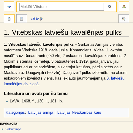
meklēt
vairāk
1. Vitebskas latviešu kavalērijas pulks
Jump
Jump
1. Vitebskas latviešu kavalērijas pulks
– Sarkanās Armijas vienība,
to
to
saformēta Vitebskā 1918. gada jūnijā. Komandieris: Vidze. 1. oktobrī
navigation
search
nosūtīts uz Donas fronti (250 vīri, 2 eskadroni, kavalērijas karabīnes, 2
Maxim sistēmas ložmetēji, 3 patšautenes). 1919. gada janvārī, jau
papildināts arī ar nelatviešiem, aizvietojot kritušos, pārdislocēts caur
Maskavu uz Daugavpili (160 vīri). Daugavpilī pulks izformēts: no abiem
eskadroniem izveidots viens, kas iekļauts jaunformējamajā
3. latviešu
kavalērijas divizionā
.
Literatūra un avoti par šo tēmu
LVVA, 1468. f., 130. l., 181. lp.
Kategorijas
:
Latvijas armija
Latvijas Neatkarības karš
N
lapas darbības
dalībnieka rīki
navigācija
raksts
pieslēgties
Sākumlapa
a