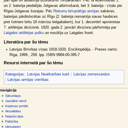
pāri upei un atbalstīja uzbrukumu Torņakalnam. Pēc tā ieņemšanas 1.
un 2. baterija piedalījās Jelgavas atbrīvošanā, bet 3. baterija - cīņās pie
Rīgas-Jelgavas šosejas. Pēc
Rietumu brīvprātīgo armijas
sakāves,
baterijas pārdislocētas uz Rīgu (2. baterija nomainīja savas haubices
pret četriem britu 18 mārciņu lielgabaliem), kur 1. decembrī apvienotas
7. artilērijas divizionā. 1920. gada 2. janvārī divizionu pārformēja par
Latgales artilērijas pulku
un nosūtīja uz Latgales fronti.
Literatūra par šo tēmu
Latvijas Brīvības cīņas 1918-1920. Enciklopēdija. - Preses nams:
Rīga, 1999., 258. lpp. ISBN 9984-00-395-7
Resursi internetā par šo tēmu
Kategorijas
:
Latvijas Neatkarības karš
Latvijas zemessardze
Latvijas armijas vienības
N
lapas darbības
dalībnieka rīki
navigācija
raksts
pieslēgties
Sākumlapa
a
diskusija
Jaunākie raksti
v
skatīt
Kopienas portāls
i
aplūkot
Aktualitātes
g
kodu
Nejauša lapa
vēsture
ā
Palīdzība
sitesupport