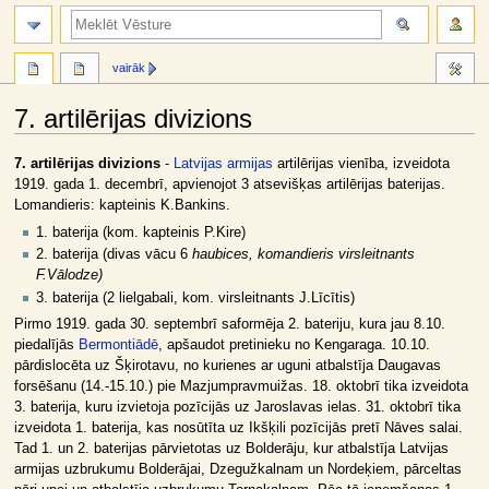
meklēt
vairāk
7. artilērijas divizions
Jump
Jump
7. artilērijas divizions
-
Latvijas armijas
artilērijas vienība, izveidota
to
to
1919. gada 1. decembrī, apvienojot 3 atsevišķas artilērijas baterijas.
navigation
search
Lomandieris: kapteinis K.Bankins.
1. baterija (kom. kapteinis P.Kire)
2. baterija (divas vācu 6
haubices, komandieris virsleitnants
F.Vālodze)
3. baterija (2 lielgabali, kom. virsleitnants J.Līcītis)
Pirmo 1919. gada 30. septembrī saformēja 2. bateriju, kura jau 8.10.
piedalījās
Bermontiādē
, apšaudot pretinieku no Kengaraga. 10.10.
pārdislocēta uz Šķirotavu, no kurienes ar uguni atbalstīja Daugavas
forsēšanu (14.-15.10.) pie Mazjumpravmuižas. 18. oktobrī tika izveidota
3. baterija, kuru izvietoja pozīcijās uz Jaroslavas ielas. 31. oktobrī tika
izveidota 1. baterija, kas nosūtīta uz Ikšķili pozīcijās pretī Nāves salai.
Tad 1. un 2. baterijas pārvietotas uz Bolderāju, kur atbalstīja Latvijas
armijas uzbrukumu Bolderājai, Dzegužkalnam un Nordeķiem, pārceltas