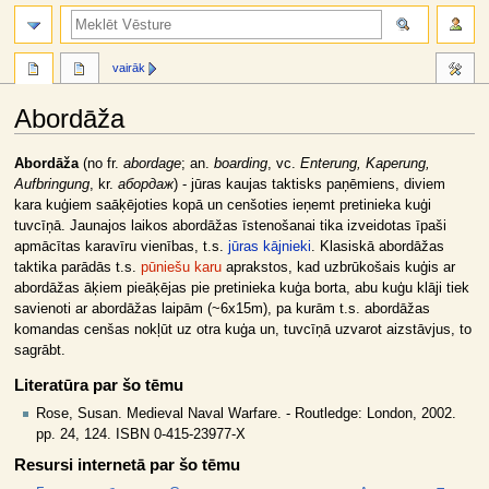
meklēt
vairāk
Abordāža
Jump
Jump
Abordāža
(no fr.
abordage
; an.
boarding
, vc.
Enterung, Kaperung,
to
to
Aufbringung
, kr.
абордаж
) - jūras kaujas taktisks paņēmiens, diviem
navigation
search
kara kuģiem saāķējoties kopā un cenšoties ieņemt pretinieka kuģi
tuvcīņā. Jaunajos laikos abordāžas īstenošanai tika izveidotas īpaši
apmācītas karavīru vienības, t.s.
jūras kājnieki
. Klasiskā abordāžas
taktika parādās t.s.
pūniešu karu
aprakstos, kad uzbrūkošais kuģis ar
abordāžas āķiem pieāķējas pie pretinieka kuģa borta, abu kuģu klāji tiek
savienoti ar abordāžas laipām (~6x15m), pa kurām t.s. abordāžas
komandas cenšas nokļūt uz otra kuģa un, tuvcīņā uzvarot aizstāvjus, to
sagrābt.
Literatūra par šo tēmu
Rose, Susan. Medieval Naval Warfare. - Routledge: London, 2002.
pp. 24, 124. ISBN 0-415-23977-X
Resursi internetā par šo tēmu