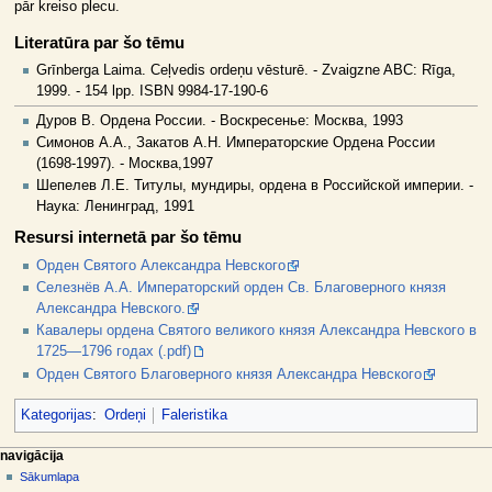
pār kreiso plecu.
Literatūra par šo tēmu
Grīnberga Laima. Ceļvedis ordeņu vēsturē. - Zvaigzne ABC: Rīga,
1999. - 154 lpp. ISBN 9984-17-190-6
Дуров В. Ордена России. - Воскресенье: Москва, 1993
Симонов А.А., Закатов А.Н. Императорские Ордена России
(1698-1997). - Москва,1997
Шепелев Л.Е. Титулы, мундиры, ордена в Российской империи. -
Наука: Ленинград, 1991
Resursi internetā par šo tēmu
Орден Святого Александра Невского
Селезнёв А.А. Императорский орден Св. Благоверного князя
Александра Невского.
Кавалеры ордена Святого великого князя Александра Невского в
1725—1796 годах (.pdf)
Орден Святого Благоверного князя Александра Невского
Kategorijas
:
Ordeņi
Faleristika
N
lapas darbības
dalībnieka rīki
navigācija
raksts
pieslēgties
Sākumlapa
a