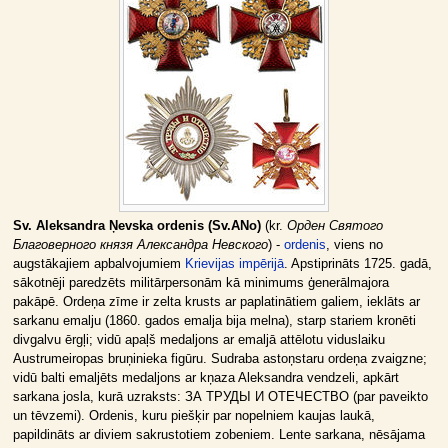
Sv. Aleksandra Ņevska ordenis (Sv.ANo)
(kr.
Орден Святого
Благоверного князя Александра Невского
) -
ordenis
, viens no
augstākajiem apbalvojumiem
Krievijas impērijā
. Apstiprināts 1725. gadā,
sākotnēji paredzēts militārpersonām kā minimums ģenerālmajora
pakāpē. Ordeņa zīme ir zelta krusts ar paplatinātiem galiem, ieklāts ar
sarkanu emalju (1860. gados emalja bija melna), starp stariem kronēti
divgalvu ērgļi; vidū apaļš medaljons ar emaljā attēlotu viduslaiku
Austrumeiropas bruņinieka figūru. Sudraba astoņstaru ordeņa zvaigzne;
vidū balti emaljēts medaljons ar kņaza Aleksandra vendzeli, apkārt
sarkana josla, kurā uzraksts: ЗА ТРУДЫ И ОТЕЧЕСТВО (par paveikto
un tēvzemi). Ordenis, kuru piešķir par nopelniem kaujas laukā,
papildināts ar diviem sakrustotiem zobeniem. Lente sarkana, nēsājama