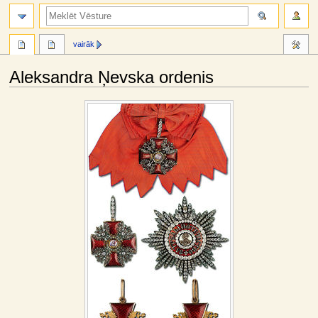
meklēt
vairāk
Aleksandra Ņevska ordenis
Jump
Jump
to
to
navigation
search