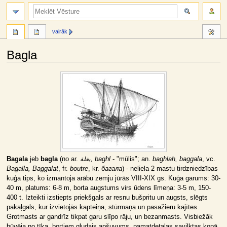
meklēt
vairāk
Bagla
Jump
Jump
to
to
navigation
search
Bagala
jeb
bagla
(no ar.
بغلة, baghl
- "mūlis"; an.
baghlah, baggala
, vc.
Bagalla, Baggalat
, fr.
boutre
, kr.
багала
) - neliela 2 mastu tirdzniedzības
kuģa tips, ko izmantoja arābu zemju jūrās VIII-XIX gs. Kuģa garums: 30-
40 m, platums: 6-8 m, borta augstums virs ūdens līmeņa: 3-5 m, 150-
400 t. Izteikti izstiepts priekšgals ar resnu bušpritu un augsts, slēgts
pakaļgals, kur izvietojās kapteiņa, stūrmaņa un pasažieru kajītes.
Grotmasts ar gandrīz tikpat garu slīpo rāju, un bezanmasts. Visbiežāk
būvēja no tīka, bortiem gludais apšuvums, pamatdetaļas savilktas kopā