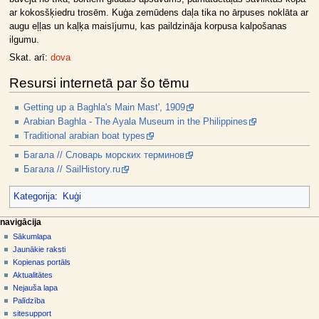
ar kokosšķiedru trosēm. Kuģa zemūdens daļa tika no ārpuses noklāta ar
augu eļļas un kaļķa maisījumu, kas paildzināja korpusa kalpošanas
ilgumu.
Skat. arī:
dova
Resursi internetā par šo tēmu
Getting up a Baghla's Main Mast', 1909
Arabian Baghla - The Ayala Museum in the Philippines
Traditional arabian boat types
Багала // Словарь морских терминов
Багала // SailHistory.ru
Kategorija
:
Kuģi
N
lapas darbības
dalībnieka rīki
navigācija
raksts
pieslēgties
Sākumlapa
a
diskusija
Jaunākie raksti
v
skatīt
Kopienas portāls
i
aplūkot
Aktualitātes
g
kodu
Nejauša lapa
vēsture
ā
Palīdzība
sitesupport
c