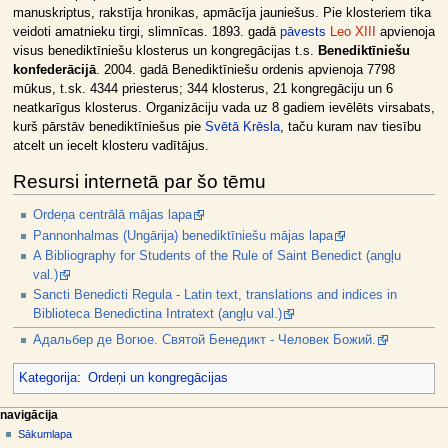
manuskriptus, rakstīja hronikas, apmācīja jauniešus. Pie klosteriem tika
veidoti amatnieku tirgi, slimnīcas. 1893. gadā
pāvests
Leo XIII
apvienoja
visus benediktīniešu klosterus un kongregācijas t.s.
Benediktīniešu
konfederācijā
. 2004. gadā Benediktīniešu ordenis apvienoja 7798
mūkus, t.sk. 4344 priesterus; 344 klosterus, 21 kongregāciju un 6
neatkarīgus klosterus. Organizāciju vada uz 8 gadiem ievēlēts virsabats,
kurš pārstāv benediktīniešus pie
Svētā Krēsla
, taču kuram nav tiesību
atcelt un iecelt klosteru vadītājus.
Resursi internetā par šo tēmu
Ordeņa centrālā mājas lapa
Pannonhalmas (Ungārija) benediktīniešu mājas lapa
A Bibliography for Students of the Rule of Saint Benedict (angļu
val.)
Sancti Benedicti Regula - Latin text, translations and indices in
Biblioteca Benedictina Intratext (angļu val.)
Адальбер де Вогюе. Святой Бенедикт - Человек Божий.
Kategorija
:
Ordeņi un kongregācijas
N
lapas darbības
dalībnieka rīki
navigācija
raksts
pieslēgties
Sākumlapa
a