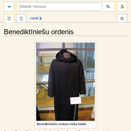
meklēt
vairāk
Benediktīniešu ordenis
Jump
Jump
to
to
navigation
search
Benediktīniešu ordeņa mūka habits