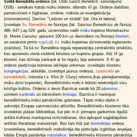
Svētā Benedikta ordenis
(lat.
Ordo Sancti Benedicti
; saīsinājums:
OSB) - senākais katoļu mūku ordenis, dibināts VI gs. Ordeņa darbības
pamatvirzieni ir lūgšanas, zinātne, māksla un evanģelizācija
(misionārisms). Devīze: "Lūdzies un strādā" (lat.
Ora et labora
).
Izveidojis
Sv. Benedikts
no Nursijas (lat.
Sanctus Benedictus de Nursia
;
480.-547.) ap 529. gadu, uzņemoties vadīt
mūku
kopienu Montekazino
(it.
Monte Cassino
; aptuveni 100 km uz dienvidiem no Romas)
klosterī
,
un sarakstot pirmo
regulu
, t.i. mūku kopienas dzīvesveida reglamentu
(statūtus). Tā kā sv. Benedikta regula neparedzēja centralizētu struktūru,
kas apvienotu vienā sistēmā klosteru un kopienu grupas, līdz IX gs
klosteri, kas dzīvoja saskaņā ar šo regulu, bija autonomi. X-XI gs.
ordenis piedzīvoja būtiskas iekšējās reformas: izveidojās klosteru
kongregācijas
, atšķēlās, izveidojot jaunus ordeņus,
cistercieši
un
kamaldulieši
, īstenota t.s. Klini (fr.
Cluny
) reforma (kas pārreglamentēja
mūku dzīvi kopienās). Benediktīniešu mūki ir būtiski ietekmējuši visu
kristīgo kultūru. Ordenis ir devis Baznīcai vairāk kā 20
pāvestus
,
simtiem
kardinālu
un tūkstošiem
bīskapu
. Baznīca ir mantojusi
benediktīniešu mūku pārrakstītās grāmatas. Tāpat mūku darbs ir
sekmējis Eiropas saimniecisko attīstību. Benediktīniešu klosteros tika
izveidotas plašas bibliotēkas, kur pēc m.ē. pirmajos gadsimtos ilgušā
antīkā kultūras mantojuma iznīcināšanas, tika apkopoti saglabājušies
antīkās literatūras manuskripti. Bez tam līdz pat
dominikāņu
ordeņa
izveidošana, benediktīnieši nodrošināja tās pieticīgās izglītības iespējas,
kādas Eiropā pastāvēja
viduslaikos
: benediktīniešu klosteros pārrakstīja