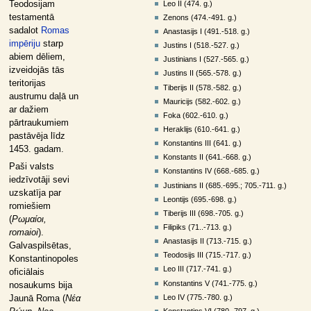
Leo II (474. g.)
Teodosijam
testamentā
Zenons (474.-491. g.)
sadalot
Romas
Anastasijs I (491.-518. g.)
impēriju
starp
Justins I (518.-527. g.)
abiem dēliem,
Justinians I (527.-565. g.)
izveidojās tās
Justins II (565.-578. g.)
teritorijas
Tiberijs II (578.-582. g.)
austrumu daļā un
Mauricijs (582.-602. g.)
ar dažiem
Foka (602.-610. g.)
pārtraukumiem
Heraklijs (610.-641. g.)
pastāvēja līdz
Konstantins III (641. g.)
1453. gadam.
Konstants II (641.-668. g.)
Paši valsts
Konstantins IV (668.-685. g.)
iedzīvotāji sevi
Justinians II (685.-695.; 705.-711. g.)
uzskatīja par
Leontijs (695.-698. g.)
romiešiem
Tiberijs III (698.-705. g.)
(
Ρωμαίοι,
Filipiks (71..-713. g.)
romaioi
).
Anastasijs II (713.-715. g.)
Galvaspilsētas,
Teodosijs III (715.-717. g.)
Konstantinopoles
Leo III (717.-741. g.)
oficiālais
Konstantins V (741.-775. g.)
nosaukums bija
Leo IV (775.-780. g.)
Jaunā Roma (
Νέα
Konstantins VI (780.-797. g.)