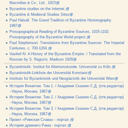
Macmillan & Co., Ltd., 1923
Byzantine studies on the Internet.
Byzantine & Medieval Studies Sites
Paul Halsall. The Grand Tradition of Byzantine Historiography.
1997
Prosopographical Reading of Byzantine Sources, 1025-1102.
Prosopography of the Byzantine World project.
Paul Stephenson. Translations from Byzantine Sources: The Imperial
Centuries, c. 700-1204.
Vasilief Al. A History of the Byzantine Empire. / Translated from the
Russian by S. Ragozin, Madison 1928
Byzantinistik. Institut für Altertumskunde. Universität zu Köln.
Byzantinistik-Linkliste der Universität Konstanz
Instituts für Byzantinistik und Neogräzistik der Universität Wien
История Византии. Том 1. / Академик Сказкин С.Д. (отв.редактор)
- Наука, Москва, 1967
История Византии. Том 2. / Академик Сказкин С.Д. (отв.редактор)
- Наука, Москва, 1967
История Византии. Том 3. / Академик Сказкин С.Д. (отв.редактор)
- Наука, Москва, 1967
Проект «Римская Слава» - портал.
История древнего Рима - портал.