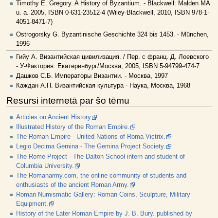
Timothy E. Gregory. A History of Byzantium. - Blackwell: Malden MA
u. a. 2005, ISBN 0-631-23512-4 (Wiley-Blackwell, 2010, ISBN 978-1-
4051-8471-7)
Ostrogorsky G. Byzantinische Geschichte 324 bis 1453. - München,
1996
Гийу А. Византийская цивилизация. / Пер. с франц. Д. Лоевского
- У-Фактория: Екатеринбург/Москва, 2005, ISBN 5-94799-474-7
Дашков С.Б. Императоры Византии. - Москва, 1997
Каждан А.П. Византийская культура - Наука, Москва, 1968
Resursi internetā par šo tēmu
Articles on Ancient History
Illustrated History of the Roman Empire.
The Roman Empire - United Nations of Roma Victrix.
Legio Decima Gemina - The Gemina Project Society.
The Rome Project - The Dalton School intern and student of
Columbia University.
The Romanarmy.com, the online community of students and
enthusiasts of the ancient Roman Army.
Roman Numismatic Gallery: Roman Coins, Sculpture, Military
Equipment.
History of the Later Roman Empire by J. B. Bury. published by