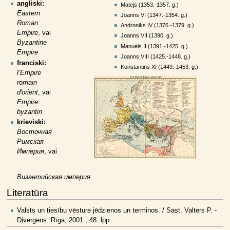
angliski:
Matejs (1353.-1357. g.)
Eastern
Joanns VI (1347.-1354. g.)
Roman
Androniks IV (1376.-1379. g.)
Empire
, vai
Joanns VII (1390. g.)
Byzantine
Manuels II (1391.-1425. g.)
Empire
Joanns VIII (1425.-1448. g.)
franciski:
Konstantins XI (1449.-1453. g.)
l’Empire
romain
d'orient
, vai
Empire
byzantin
krieviski:
Восточная
Римская
Империя
, vai
Византийская империя
Literatūra
Valsts un tiesību vēsture jēdzienos un terminos. / Sast. Valters P. -
Divergens: Rīga, 2001., 48. lpp.