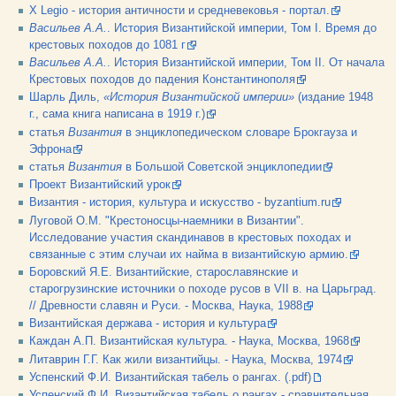
X Legio - история античности и средневековья - портал.
Васильев А.А.
. История Византийской империи, Том I. Время до
крестовых походов до 1081 г
Васильев А.А.
. История Византийской империи, Том II. От начала
Крестовых походов до падения Константинополя
Шарль Диль,
«История Византийской империи»
(издание 1948
г., сама книга написана в 1919 г.)
статья
Византия
в энциклопедическом словаре Брокгауза и
Эфрона
статья
Византия
в Большой Советской энциклопедии
Проект Византийский урок
Византия - история, культура и искусство - byzantium.ru
Луговой О.М. "Крестоносцы-наемники в Византии".
Исследование участия скандинавов в крестовых походах и
связанные с этим случаи их найма в византийскую армию.
Боровский Я.Е. Византийские, старославянские и
старогрузинские источники о походе русов в VII в. на Царьград.
// Древности славян и Руси. - Москва, Наука, 1988
Византийская держава - история и культура
Каждан А.П. Византийская культура. - Наука, Москва, 1968
Литаврин Г.Г. Как жили византийцы. - Наука, Москва, 1974
Успенский Ф.И. Византийская табель о рангах. (.pdf)
Успенский Ф.И. Византийская табель о рангах - сравнительная