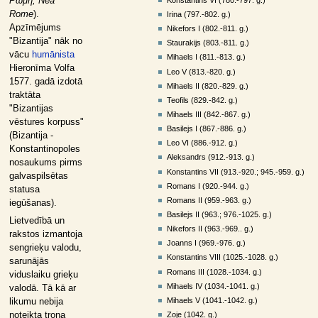
Ρώμη, Nea
Rome
).
Irina (797.-802. g.)
Apzīmējums
Nikefors I (802.-811. g.)
"Bizantija" nāk no
Staurakijs (803.-811. g.)
vācu
humānista
Mihaels I (811.-813. g.)
Hieronīma Volfa
Leo V (813.-820. g.)
1577. gadā izdotā
Mihaels II (820.-829. g.)
traktāta
Teofils (829.-842. g.)
"Bizantijas
Mihaels III (842.-867. g.)
vēstures korpuss"
Basilejs I (867.-886. g.)
(Bizantija -
Leo VI (886.-912. g.)
Konstantinopoles
Aleksandrs (912.-913. g.)
nosaukums pirms
Konstantins VII (913.-920.; 945.-959. g.)
galvaspilsētas
Romans I (920.-944. g.)
statusa
Romans II (959.-963. g.)
iegūšanas).
Basilejs II (963.; 976.-1025. g.)
Lietvedībā un
Nikefors II (963.-969.. g.)
rakstos izmantoja
Joanns I (969.-976. g.)
sengrieķu valodu,
Konstantins VIII (1025.-1028. g.)
sarunājās
Romans III (1028.-1034. g.)
viduslaiku grieķu
Mihaels IV (1034.-1041. g.)
valodā. Tā kā ar
Mihaels V (1041.-1042. g.)
likumu nebija
Zoje (1042. g.)
noteikta troņa