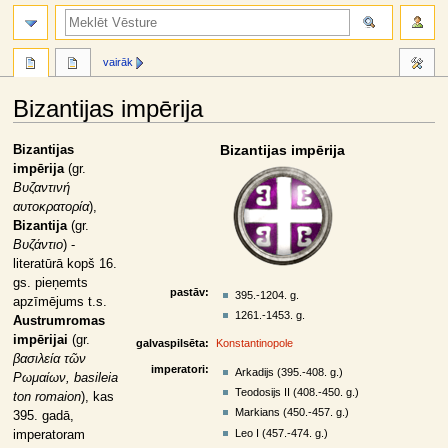
meklēt
vairāk
Bizantijas impērija
Jump
Jump
Bizantijas
Bizantijas impērija
to
to
impērija
(gr.
navigation
search
Βυζαντινή
αυτοκρατορία
),
Bizantija
(gr.
Βυζάντιο
) -
literatūrā kopš 16.
gs. pieņemts
pastāv:
395.-1204. g.
apzīmējums t.s.
1261.-1453. g.
Austrumromas
impērijai
(gr.
galvaspilsēta:
Konstantinopole
βασιλεία τῶν
imperatori:
Arkadijs (395.-408. g.)
Ρωμαίων, basileia
Teodosijs II (408.-450. g.)
ton romaion
), kas
Markians (450.-457. g.)
395. gadā,
Leo I (457.-474. g.)
imperatoram