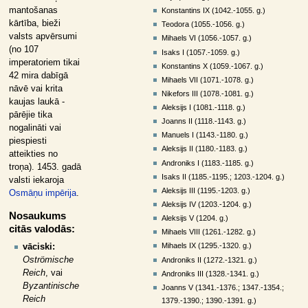
mantošanas
Konstantins IX (1042.-1055. g.)
kārtība, bieži
Teodora (1055.-1056. g.)
valsts apvērsumi
Mihaels VI (1056.-1057. g.)
(no 107
Isaks I (1057.-1059. g.)
imperatoriem tikai
Konstantins X (1059.-1067. g.)
42 mira dabīgā
Mihaels VII (1071.-1078. g.)
nāvē vai krita
Nikefors III (1078.-1081. g.)
kaujas laukā -
Aleksijs I (1081.-1118. g.)
pārējie tika
Joanns II (1118.-1143. g.)
nogalināti vai
Manuels I (1143.-1180. g.)
piespiesti
Aleksijs II (1180.-1183. g.)
atteikties no
Androniks I (1183.-1185. g.)
troņa). 1453. gadā
Isaks II (1185.-1195.; 1203.-1204. g.)
valsti iekaroja
Aleksijs III (1195.-1203. g.)
Osmāņu impērija
.
Aleksijs IV (1203.-1204. g.)
Nosaukums
Aleksijs V (1204. g.)
citās valodās:
Mihaels VIII (1261.-1282. g.)
Mihaels IX (1295.-1320. g.)
vāciski:
Oströmische
Androniks II (1272.-1321. g.)
Reich
, vai
Androniks III (1328.-1341. g.)
Byzantinische
Joanns V (1341.-1376.; 1347.-1354.;
Reich
1379.-1390.; 1390.-1391. g.)