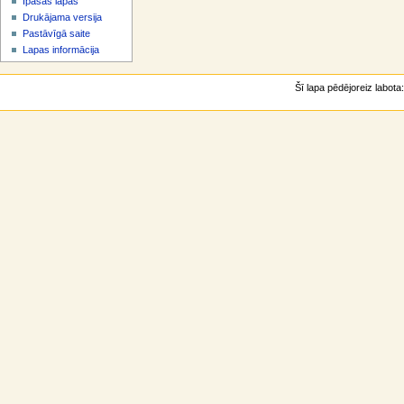
Īpašās lapas
v
Drukājama versija
ē
Pastāvīgā saite
l
Lapas informācija
n
e
Šī lapa pēdējoreiz labota: