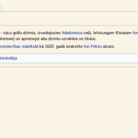
 - vācu grāfu dzimta, izveidojusies
fideikomisa
ceļā, brīvkungam Klotaram
fo
nkensee
) un apvienojot abu dzimtu uzvārdus un titulus.
uņniecības matrikulā
kā 1620. gadā ierakstīto
fon Firksu
atzars.
istokrātija