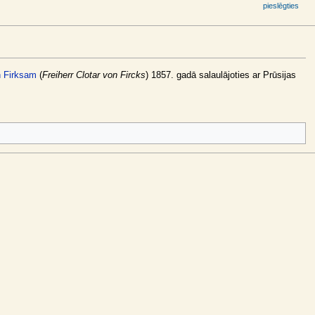
pieslēgties
n Firksam
(
Freiherr Clotar von Fircks
) 1857. gadā salaulājoties ar Prūsijas