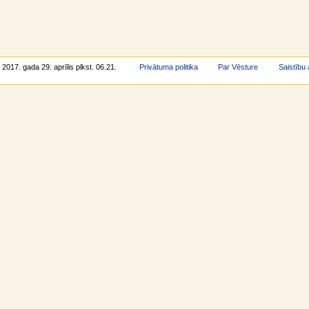
 2017. gada 29. aprīlis plkst. 06.21.
Privātuma politika
Par Vēsture
Saistību