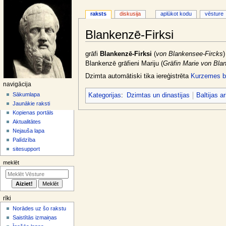
raksts
diskusija
aplūkot kodu
vēsture
Blankenzē-Firksi
Jump
Jump
grāfi
Blankenzē-Firksi
(
von Blankensee-Fircks
)
to
to
Blankenzē grāfieni Mariju (
Gräfin Marie von Bla
navigation
search
Dzimta automātiski tika iereģistrēta
Kurzemes br
N
navigācija
a
Sākumlapa
Kategorijas
:
Dzimtas un dinastijas
Baltijas ar
Jaunākie raksti
v
Kopienas portāls
i
Aktualitātes
g
Nejauša lapa
ā
Palīdzība
sitesupport
c
i
meklēt
j
a
s
rīki
i
Norādes uz šo rakstu
z
Saistītās izmaiņas