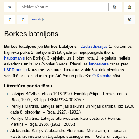
meklēt
vairāk
Borkes bataljons
Jump
Jump
Borkes bataljons
jeb
Borhes bataljons
-
Dzelzsdivīzijas
1. Kurzemes
to
to
kājnieku pulka 2. batajons 1919. gada pirmajā pusgadā (kom.
navigation
search
hauptmanis
fon Borke). 3 kājnieku un 1 ložm. rota, 1 lielgabals, neliels
eskadrons un izlūku (pionieru) vads. Piedalījās
landesvēra
cīņās pret
LSPR armiju
Kurzemē. Vēstures literatūrā visbiežāk tiek pieminēts
saistībā ar t.s. sadursmi pie Airītēm un pulkveža
O.Kalpaka
nāvi.
Literatūra par šo tēmu
Latvijas Brīvības cīņas 1918-1920. Enciklopēdija. - Preses nams:
Rīga, 1999., 83. lpp. ISBN 9984-00-395-7
Peniķis Mārtiņš. Latvijas armijas sākums un viņas darbība līdz 1919.
gada 8. oktobrim. – Rīga, 1927. (1932.)
Peniķis Mārtiņš. Latvijas atbrīvošanas kaŗa vēsture. / Peniķis
Mārtiņš – Rīga, 1938. (1961., 2005.)
Aleksandrs Kalējs, Aleksandrs Plensners. Mūsu armija: tapšanā,
valsts izcīnīšanā un tagadējos sasniegumos. – Golts un Jurjāns: