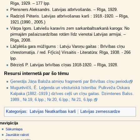
Rīga, 1929. – 177 lpp.
Plensners Aleksandrs. Latvijas atbrīvošanās. – Rīga, 1929.
Radziņš Pēteris. Latvijas atbrīvošanas karš : 1918.-1920. – Rīga,
1921.(1990., 2005.)
Vārpa Igors. Latviešu karavīrs zem sarkanbaltsarkanā karoga: No
pirmajām pašaizsardzības rotām līdz vienotai Latvijas armijai. –
Rīga, 2008.
Lāčplēša gara mūžīgums : Latvju Varoņu gaitas : Brīvības cīņu
chrestomatija. / red. Fr[icis] Virsaitis - Literatūra: Rīga, 1938. - 266
lpp.
Bērziņš P. Latvijas brīvības cīņas 1918-1920. – Rīga, 1928.
Resursi internetā par šo tēmu
Ģenerāļa Jāņa Baloža atmiņu fragmenti par Brīvības cīņu periodu
Mugurēvičš, Ē. Leģenda un vēsturiskā īstenība: Pulkveža Oskara
Kalpaka (1882.-1919.) dzīves ceļš un cīņu gaitas. Dzimtenes Balss.
1989., Nr.19, 6.lpp.; Nr.20, 6.lpp.; Nr.21, 6.lpp.
Kategorijas
:
Latvijas Neatkarības karš
Latvijas zemessardze
N
lapas darbības
dalībnieka rīki
navigācija
raksts
pieslēgties
Sākumlapa
a
diskusija
Jaunākie raksti
v