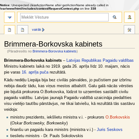
Notice
: Unexpected clearActionName after getActionName already called in
/var/www/html/includes/context/RequestContext.php
on line
338
meklēt
vairāk
Brimmera-Borkovska kabinets
(Pāradresēts no
Brimmera-Borovska kabinets
)
Jump
Jump
Brimmera-Borkovska kabinets
–
Latvijas Republikas Pagaidu valdības
to
to
Ministru kabinets laikā no 1919. gada 26. aprīļa līdz 10. maijam, nācis
navigation
search
pie varas
16. aprīļa puča
rezultātā.
Kādu nedēļu Liepāja bija bez civilās pārvaldes, jo pučistiem par izbrīnu
nebija daudz tādu, kas viņus mestos atbalstīt. Galu galā nācās vērsties
pie bijušā prokurora O.Borkovska, lūdzot to uzņemties sastādīt civilu
pagaidu valdību. Latvijas jaunajā Pagaidu valdībā uzaicināja piedalīties
visu vietējo tautību pārstāvjus, ne tikai latviešu, kā rezultātā tās sastāvu
veidoja:
ministru prezidents, iekšlietu ministra v.i. - prokurors
O.Borkovskis
(
Oskar Borlcowsky, Borkowsky
)
finanšu un pagaidu kara ministrs (ministra v.i.) -
Juris Seskovs
tieslietu ministrs - Dr. Pauls Sokolovskis