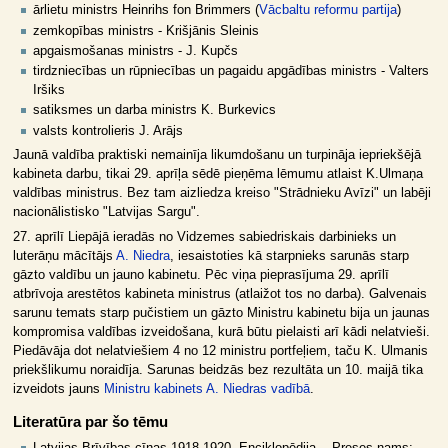
ārlietu ministrs Heinrihs fon Brimmers (
Vācbaltu reformu partija
)
zemkopības ministrs - Krišjānis Sleinis
apgaismošanas ministrs - J. Kupčs
tirdzniecības un rūpniecības un pagaidu apgādības ministrs - Valters
Iršiks
satiksmes un darba ministrs K. Burkevics
valsts kontrolieris J. Arājs
Jaunā valdība praktiski nemainīja likumdošanu un turpināja iepriekšējā
kabineta darbu, tikai 29. aprīļa sēdē pieņēma lēmumu atlaist K.Ulmaņa
valdības ministrus. Bez tam aizliedza kreiso "Strādnieku Avīzi" un labēji
nacionālistisko "Latvijas Sargu".
27. aprīlī Liepājā ieradās no Vidzemes sabiedriskais darbinieks un
luterāņu mācītājs
A. Niedra
, iesaistoties kā starpnieks sarunās starp
gāzto valdību un jauno kabinetu. Pēc viņa pieprasījuma 29. aprīlī
atbrīvoja arestētos kabineta ministrus (atlaižot tos no darba). Galvenais
sarunu temats starp pučistiem un gāzto Ministru kabinetu bija un jaunas
kompromisa valdības izveidošana, kurā būtu pielaisti arī kādi nelatvieši.
Piedāvāja dot nelatviešiem 4 no 12 ministru portfeļiem, taču K. Ulmanis
priekšlikumu noraidīja. Sarunas beidzās bez rezultāta un 10. maijā tika
izveidots jauns
Ministru kabinets A. Niedras vadībā
.
Literatūra par šo tēmu
Latvijas Brīvības cīņas 1918-1920. Enciklopēdija. - Preses nams: