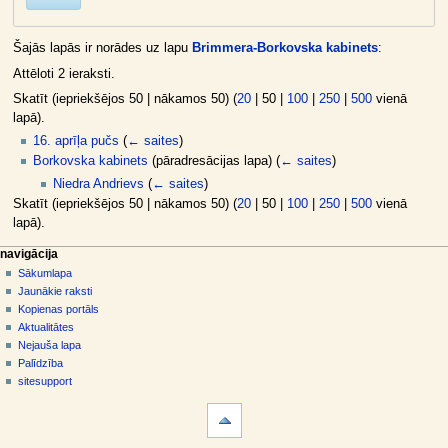
Šajās lapās ir norādes uz lapu
Brimmera-Borkovska kabinets
:
Attēloti 2 ieraksti.
Skatīt (
iepriekšējos 50
|
nākamos 50
) (
20
|
50
|
100
|
250
|
500
vienā
lapā).
16. aprīļa pučs
(
← saites
)
Borkovska kabinets
(pāradresācijas lapa)
(
← saites
)
Niedra Andrievs
(
← saites
)
Skatīt (
iepriekšējos 50
|
nākamos 50
) (
20
|
50
|
100
|
250
|
500
vienā
lapā).
N
lapas darbības
dalībnieka rīki
navigācija
raksts
pieslēgties
Sākumlapa
a
diskusija
Jaunākie raksti
v
skatīt
Kopienas portāls
i
aplūkot
Aktualitātes
g
kodu
Nejauša lapa
vēsture
ā
Palīdzība
sitesupport
c
rīki
i
Īpašās
j
lapas