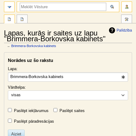
meklēt
Palīdzība
Lapas, kurās ir saites uz lapu
"Brimmera-Borkovska kabinets"
←
Brimmera-Borkovska kabinets
Jump
Jump
Norādes uz šo rakstu
to
to
navigation
search
Lapa:
Vārdtelpa:
visas
Paslēpt iekļāvumus
Paslēpt saites
Paslēpt pāradresācijas
Aiziet