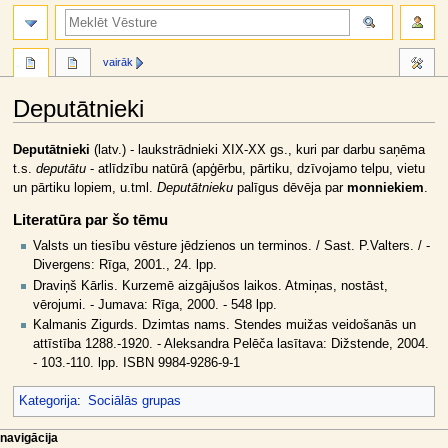
meklēt
vairāk
Deputātnieki
Jump
Jump
Deputātnieki
(latv.) - laukstrādnieki XIX-XX gs., kuri par darbu saņēma
to
to
t.s.
deputātu
- atlīdzību natūrā (apģērbu, pārtiku, dzīvojamo telpu, vietu
navigation
search
un pārtiku lopiem, u.tml.
Deputātnieku
palīgus dēvēja par
monniekiem
.
Literatūra par šo tēmu
Valsts un tiesību vēsture jēdzienos un terminos. / Sast. P.Valters. / -
Divergens: Rīga, 2001., 24. lpp.
Draviņš Kārlis. Kurzemē aizgājušos laikos. Atmiņas, nostāst,
vērojumi. - Jumava: Rīga, 2000. - 548 lpp.
Kalmanis Zigurds. Dzimtas nams. Stendes muižas veidošanās un
attīstība 1288.-1920. - Aleksandra Pelēča lasītava: Dižstende, 2004.
- 103.-110. lpp. ISBN 9984-9286-9-1
Kategorija
:
Sociālās grupas
N
lapas darbības
dalībnieka rīki
navigācija