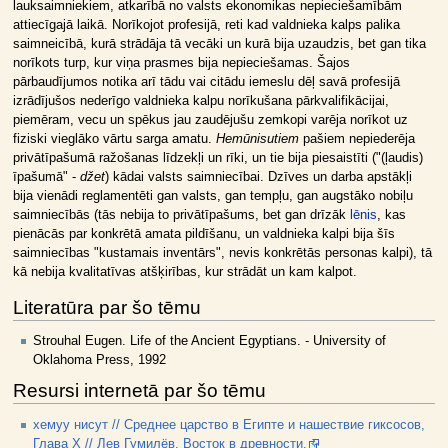
lauksaimniekiem, atkarībā no valsts ekonomikas nepieciešamībām
attiecīgajā laikā. Norīkojot profesijā, reti kad valdnieka kalps palika
saimneicībā, kurā strādāja tā vecāki un kurā bija uzaudzis, bet gan tika
norīkots turp, kur viņa prasmes bija nepieciešamas. Šajos
pārbaudījumos notika arī tādu vai citādu iemeslu dēļ savā profesijā
izrādījušos nederīgo valdnieka kalpu norīkušana pārkvalifikācijai,
piemēram, vecu un spēkus jau zaudējušu zemkopi varēja norīkot uz
fiziski vieglāko vārtu sarga amatu.
Hemūnisutiem
pašiem nepiederēja
privātīpašumā ražošanas līdzekļi un rīki, un tie bija piesaistīti ("(ļaudis)
īpašumā" -
džet
) kādai valsts saimniecībai. Dzīves un darba apstākļi
bija vienādi reglamentēti gan valsts, gan tempļu, gan augstāko nobiļu
saimniecībās (tās nebija to privātīpašums, bet gan drīzāk
lēnis
, kas
pienācās par konkrētā amata pildīšanu, un valdnieka kalpi bija šīs
saimniecības "kustamais inventārs", nevis konkrētās personas kalpi), tā
kā nebija kvalitatīvas atšķirības, kur strādāt un kam kalpot.
Literatūra par šo tēmu
Strouhal Eugen. Life of the Ancient Egyptians. - University of
Oklahoma Press, 1992
Resursi internetā par šo tēmu
хемуу нисут // Среднее царство в Египте и нашествие гиксосов,
Глава Х // Лев Гумилёв. Восток в древности.