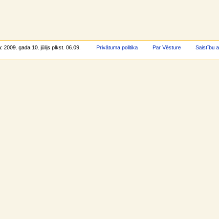
: 2009. gada 10. jūlijs plkst. 06.09.
Privātuma politika
Par Vēsture
Saistību 