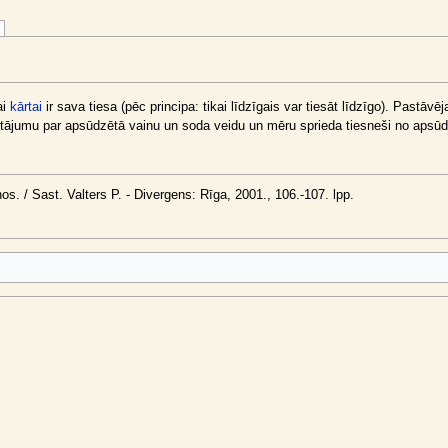
ai
kārtai
ir sava tiesa (pēc principa: tikai līdzīgais var tiesāt līdzīgo). Pastāv
jautājumu par apsūdzētā vainu un soda veidu un mēru sprieda tiesneši no apsūd
os. / Sast. Valters P. - Divergens: Rīga, 2001., 106.-107. lpp.