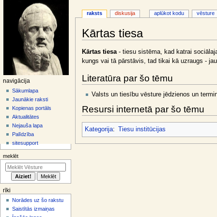
raksts
diskusija
aplūkot kodu
vēsture
Kārtas tiesa
Jump
Jump
Kārtas tiesa
- tiesu sistēma, kad katrai sociālaj
to
to
kungs vai tā pārstāvis, tad tikai kā uzraugs - 
navigation
search
Literatūra par šo tēmu
N
navigācija
a
Sākumlapa
Valsts un tiesību vēsture jēdzienos un termin
Jaunākie raksti
v
Resursi internetā par šo tēmu
Kopienas portāls
i
Aktualitātes
g
Nejauša lapa
Kategorija
:
Tiesu institūcijas
ā
Palīdzība
sitesupport
c
i
meklēt
j
a
s
rīki
i
Norādes uz šo rakstu
z
Saistītās izmaiņas