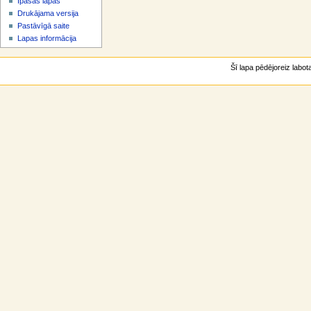
Īpašās lapas
v
Drukājama versija
ē
Pastāvīgā saite
l
Lapas informācija
n
e
Šī lapa pēdējoreiz labota