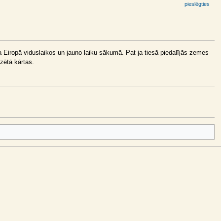
pieslēgties
ēja Eiropā viduslaikos un jauno laiku sākumā. Pat ja tiesā piedalījās zemes
zētā kārtas.