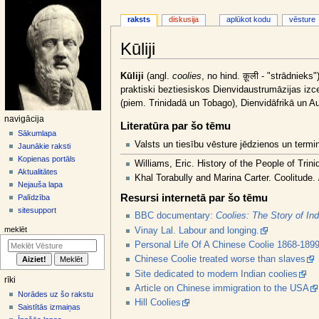
raksts
diskusija
aplūkot kodu
vēsture
Kūliji
Jump
Jump
Kūliji
(angl.
coolies
, no hind. क़ूली - "strādnieks
to
to
praktiski beztiesiskos Dienvidaustrumāzijas izce
navigation
search
(piem. Trinidadā un Tobago), Dienvidāfrikā un Aus
N
navigācija
Literatūra par šo tēmu
a
Sākumlapa
Valsts un tiesību vēsture jēdzienos un termino
Jaunākie raksti
v
Kopienas portāls
Williams, Eric. History of the People of Tri
i
Aktualitātes
Khal Torabully and Marina Carter. Coolitude
g
Nejauša lapa
ā
Resursi internetā par šo tēmu
Palīdzība
sitesupport
c
BBC documentary:
Coolies: The Story of In
i
meklēt
Vinay Lal. Labour and longing.
j
Personal Life Of A Chinese Coolie 1868-189
a
Chinese Coolie treated worse than slaves
Site dedicated to modern Indian coolies
s
rīki
Article on Chinese immigration to the USA
i
Norādes uz šo rakstu
Hill Coolies
z
Saistītās izmaiņas