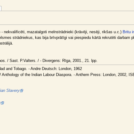
") - nekvalificēti, mazatalgoti melnstrādnieki (krāvēji, nesēji, rikšas u.c.)
Britu 
lsmes strādniekus, kas bija brīvprātīgi vai piespiedu kārtā rekrutēti darbam 
trālijā.
s. / Sast. P.Valters. / - Divergens: Rīga, 2001., 21. lpp.
nidad and Tobago. - Andre Deutsch: London, 1962
. / Anthology of the Indian Labour Diaspora. - Anthem Press: London, 2002, I
dian Slavery
9