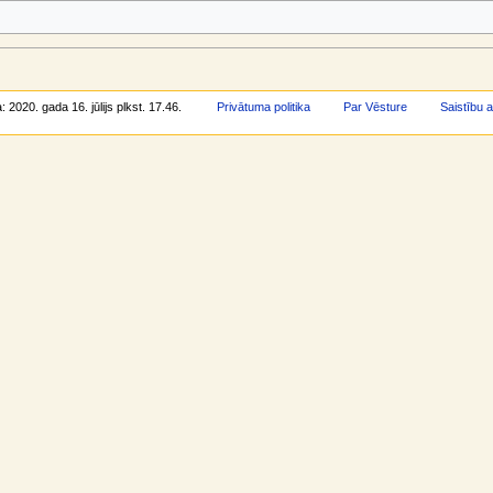
: 2020. gada 16. jūlijs plkst. 17.46.
Privātuma politika
Par Vēsture
Saistību 