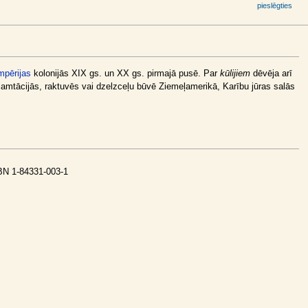
pieslēgties
impērijas
kolonijās XIX gs. un XX gs. pirmajā pusē. Par
kūlijiem
dēvēja arī
plamtācijās, raktuvēs vai dzelzceļu būvē Ziemeļamerikā, Karību jūras salās
SBN 1-84331-003-1