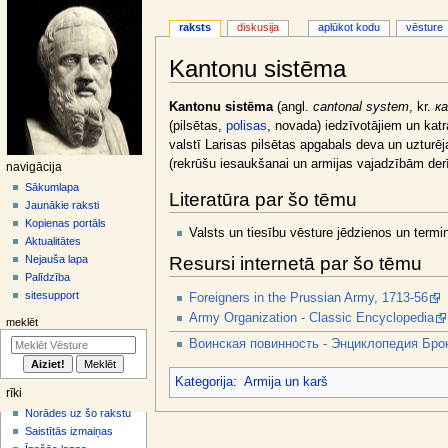
raksts
diskusija
aplūkot kodu
vēsture
Kantonu sistēma
Jump
Jump
Kantonu sistēma
(angl.
cantonal system
, kr.
к
to
to
(pilsētas,
polisas
, novada) iedzīvotājiem un katr
navigation
search
valstī Larisas pilsētas apgabals deva un uzturēj
(rekrūšu iesaukšanai un armijas vajadzībām derī
N
navigācija
a
Sākumlapa
Literatūra par šo tēmu
Jaunākie raksti
v
Kopienas portāls
i
Valsts un tiesību vēsture jēdzienos un termin
Aktualitātes
g
Resursi internetā par šo tēmu
Nejauša lapa
ā
Palīdzība
sitesupport
Foreigners in the Prussian Army, 1713-56
c
Army Organization - Classic Encyclopedia
i
meklēt
j
Воинская повинность - Энциклопедия Брок
a
Kategorija
:
Armija un karš
s
rīki
i
Norādes uz šo rakstu
z
Saistītās izmaiņas