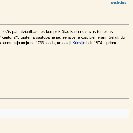
pieslēgties
tiskās pamatvienības tiek komplektētas katra no savas teritorijas
a ("kantona"). Sistēma sastopama jau senajos laikos, piemēram, Selaikīdu
istēmu atjaunoja no 1733. gada, un daļēji
Krievijā
līdz 1874. gadam
.