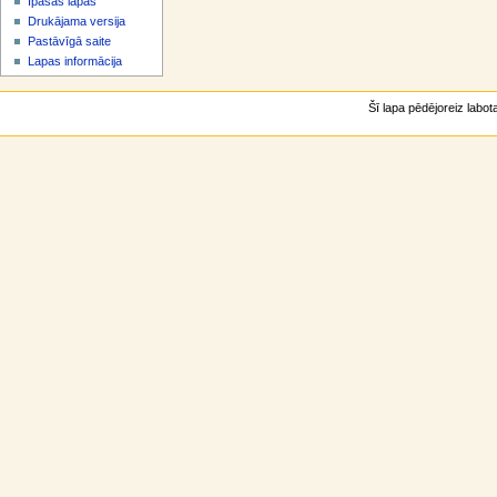
Īpašās lapas
v
Drukājama versija
ē
Pastāvīgā saite
l
Lapas informācija
n
e
Šī lapa pēdējoreiz labota