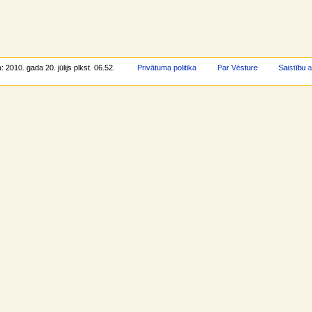
: 2010. gada 20. jūlijs plkst. 06.52.
Privātuma politika
Par Vēsture
Saistību 