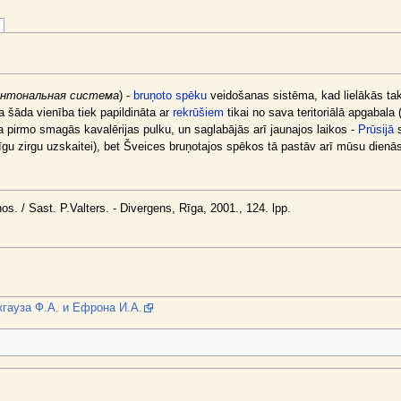
антональная система
) -
bruņoto spēku
veidošanas sistēma, kad lielākās tak
a šāda vienība tiek papildināta ar
rekrūšiem
tikai no sava teritoriālā apgabal
a pirmo smagās kavalērijas pulku, un saglabājās arī jaunajos laikos -
Prūsijā
s
gu zirgu uzskaitei), bet Šveices bruņotajos spēkos tā pastāv arī mūsu dienās
os. / Sast. P.Valters. - Divergens, Rīga, 2001., 124. lpp.
гауза Ф.А. и Ефрона И.А.