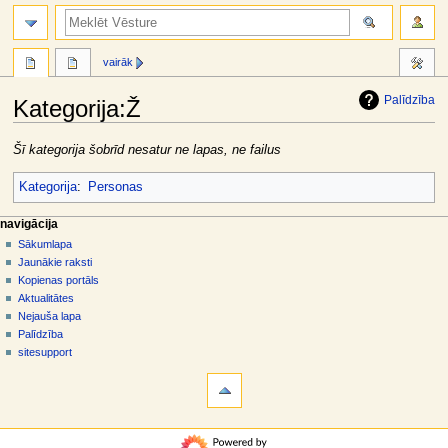
meklēt
vairāk
Palīdzība
Kategorija
:
Ž
Jump
Jump
Šī kategorija šobrīd nesatur ne lapas, ne failus
to
to
navigation
search
Kategorija
:
Personas
N
lapas darbības
dalībnieka rīki
navigācija
kategorija
pieslēgties
Sākumlapa
a
diskusija
Jaunākie raksti
v
skatīt
Kopienas portāls
i
aplūkot
Aktualitātes
g
kodu
Nejauša lapa
vēsture
ā
Palīdzība
sitesupport
c
rīki
i
Norādes
j
uz
šo
a
navigācija
rakstu
s
Sākumlapa