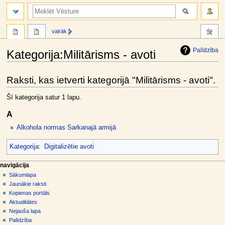
meklēt
vairāk
Palīdzība
Kategorija
:
Militārisms - avoti
Jump
Jump
Raksti, kas ietverti kategorijā "Militārisms - avoti".
to
to
navigation
search
Šī kategorija satur 1 lapu.
A
Alkohola normas Sarkanajā armijā
Kategorija
:
Digitalizētie avoti
N
lapas darbības
dalībnieka rīki
navigācija
kategorija
pieslēgties
Sākumlapa
a
diskusija
Jaunākie raksti
v
skatīt
Kopienas portāls
i
aplūkot
Aktualitātes
g
kodu
Nejauša lapa
vēsture
ā
Palīdzība