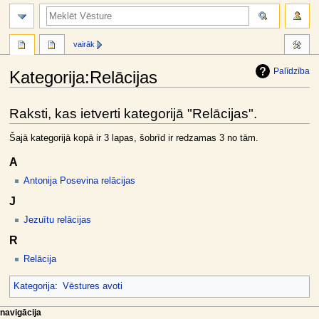
meklēt
vairāk
Palīdzība
Kategorija
:
Relācijas
Jump
Jump
Raksti, kas ietverti kategorijā "Relācijas".
to
to
navigation
search
Šajā kategorijā kopā ir 3 lapas, šobrīd ir redzamas 3 no tām.
A
Antonija Posevina relācijas
J
Jezuītu relācijas
R
Relācija
Kategorija
:
Vēstures avoti
N
lapas darbības
dalībnieka rīki
navigācija