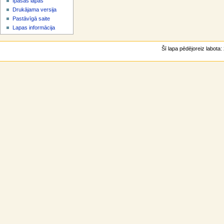
Īpašās lapas
v
Drukājama versija
ē
Pastāvīgā saite
l
Lapas informācija
n
e
Šī lapa pēdējoreiz labota: