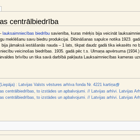
s centrālbiedrība
-
lauksaimniecības biedrību
savienība, kuras mērķis bija veicināt lauksaimnie
tirgu meklēšanu savu biedru produkcijai. Dibināšanas sapulce notika 1923. gad
bai bija jāmaksā iestāšanās nauda – 1 lats, tikpat daudz gadā tika iekasēts no b
mniecību veicinošas biedrības. 1935. gadā pēc t.s. Ulmaņa apvērsuma (1934.) 
rvaldes brīvību un tika savā darbībā pakļauta Lauksaimniecības kameras uz
iepāja) : Latvijas Valsts vēstures arhīva fonda Nr. 4221 kartiņa
entrālbiedrības, to izstādes un apbalvojumi. // Latvijas arhīvi. Latvijas Arh
entrālbiedrības, to izstādes un apbalvojumi. // Latvijas arhīvi. Latvijas Arhī