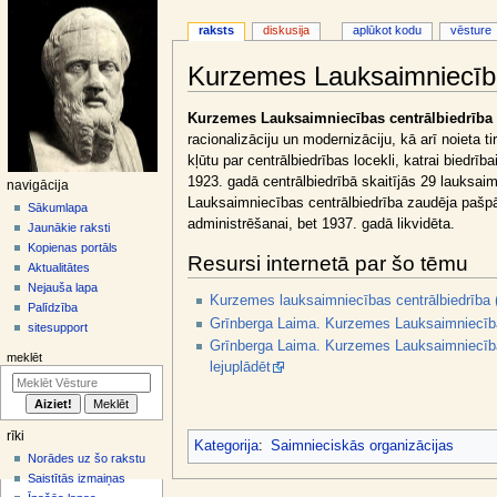
raksts
diskusija
aplūkot kodu
vēsture
Kurzemes Lauksaimniecība
Jump
Jump
Kurzemes Lauksaimniecības centrālbiedrība
to
to
racionalizāciju un modernizāciju, kā arī noieta 
navigation
search
kļūtu par centrālbiedrības locekli, katrai biedrī
1923. gadā centrālbiedrībā skaitījās 29 lauksai
N
navigācija
Lauksaimniecības centrālbiedrība zaudēja pašpā
a
Sākumlapa
administrēšanai, bet 1937. gadā likvidēta.
Jaunākie raksti
v
Kopienas portāls
i
Resursi internetā par šo tēmu
Aktualitātes
g
Nejauša lapa
Kurzemes lauksaimniecības centrālbiedrība (L
ā
Palīdzība
Grīnberga Laima. Kurzemes Lauksaimniecības c
sitesupport
c
Grīnberga Laima. Kurzemes Lauksaimniecības c
i
meklēt
lejuplādēt
j
a
s
rīki
Kategorija
:
Saimnieciskās organizācijas
i
Norādes uz šo rakstu
z
Saistītās izmaiņas