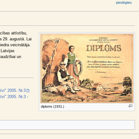
pieslēgties
cības attīstību,
a 29. augustā. Lai
iedra veicinātāja.
Latvijas
raudzībai un
īvi" 2005. Nr.3
vi" 2005. Nr.3 -
diploms (1931.)