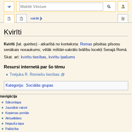
meklēt
vairāk
Kvirīti
Jump
Jump
Kvirīti
(lat.
quirites
) - atkarībā no konteksta:
Romas
pilsētas pilsoņu
to
to
senākais nosaukums; vēlāk militāri-sakrālo brālību locekļi Senajā Romā.
navigation
search
Skat. arī:
kvirītu tiesības
,
kvirītu īpašums
Resursi internetā par šo tēmu
Tretjuka R. Romiešu tiesības.
Kategorija
:
Sociālās grupas
N
lapas darbības
dalībnieka rīki
navigācija
raksts
pieslēgties
Sākumlapa
a
diskusija
Jaunākie raksti
v
skatīt
Kopienas portāls
i
aplūkot
Aktualitātes
g
kodu
Nejauša lapa
vēsture
ā
Palīdzība