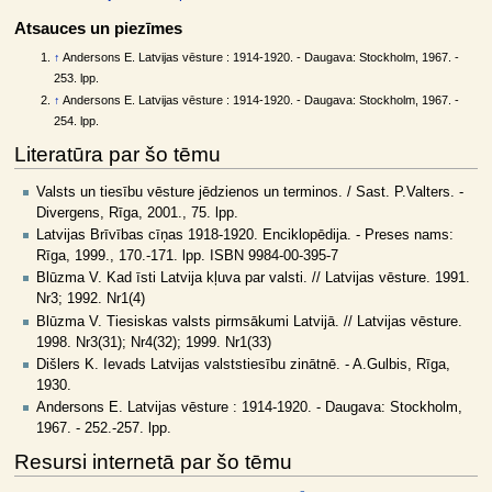
Atsauces un piezīmes
↑
Andersons E. Latvijas vēsture : 1914-1920. - Daugava: Stockholm, 1967. -
253. lpp.
↑
Andersons E. Latvijas vēsture : 1914-1920. - Daugava: Stockholm, 1967. -
254. lpp.
Literatūra par šo tēmu
Valsts un tiesību vēsture jēdzienos un terminos. / Sast. P.Valters. -
Divergens, Rīga, 2001., 75. lpp.
Latvijas Brīvības cīņas 1918-1920. Enciklopēdija. - Preses nams:
Rīga, 1999., 170.-171. lpp. ISBN 9984-00-395-7
Blūzma V. Kad īsti Latvija kļuva par valsti. // Latvijas vēsture. 1991.
Nr3; 1992. Nr1(4)
Blūzma V. Tiesiskas valsts pirmsākumi Latvijā. // Latvijas vēsture.
1998. Nr3(31); Nr4(32); 1999. Nr1(33)
Dišlers K. Ievads Latvijas valststiesību zinātnē. - A.Gulbis, Rīga,
1930.
Andersons E. Latvijas vēsture : 1914-1920. - Daugava: Stockholm,
1967. - 252.-257. lpp.
Resursi internetā par šo tēmu