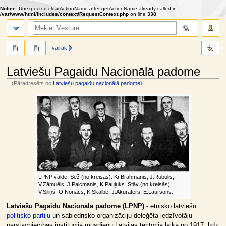
Notice
: Unexpected clearActionName after getActionName already called in
/var/www/html/includes/context/RequestContext.php
on line
338
meklēt
vairāk
Latviešu Pagaidu Nacionālā padome
(Pāradresēts no
Latviešu pagaidu nacionālā padome
)
Jump
Jump
to
to
navigation
search
LPNP valde. Sēž (no kreisās): Kr.Brahmanis, J.Rubulis,
V.Zāmuēls, J.Palcmanis, K.Pauļuks. Stāv (no kreisās):
V.Siliņš, O.Nonācs, K.Skalbe, J.Akuraters, E.Laursons.
Latviešu Pagaidu Nacionālā padome (LPNP)
- etnisko latviešu
politisko partiju
un sabiedrisko organizāciju deleģēta iedzīvotāju
pārstāvniecības institūcija mūsdienu Latvijas teritorijā laikā no 1917. līdz