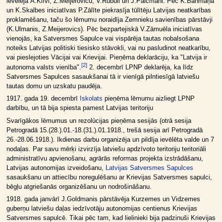
ievēlēja Ā.Klīvi, Z.Meijerovicu, V.Rubuli un J.Palcmani. Pēc K.Bahmaņa
un K.Skalbes iniciatīvas P.Zālīte piekrasīja tūlītēju Latvijas neatkarības
proklamēšanu, taču šo lēmumu noraidīja Zemnieku savienības pārstāvji
(K.Ulmanis, Z.Meijerovics). Pēc bezpartejiskā V.Zāmuēla iniciatīvas
vienojās, ka Satversmes Sapulce vai vispārēja tautas nobalsošana
noteiks Latvijas politiski tiesisko stāvokli, vai nu pasludinot neatkarību,
vai pieslejoties Vācijai vai Krievijai. Pieņēma deklarāciju, ka "Latvija ir
[
2
]
autonoma valsts vienība".
2. decembrī LPNP deklarēja, ka līdz
Satversmes Sapulces sasaukšanai tā ir vienīgā pilntiesīgā latviešu
tautas domu un uzskatu paudēja.
1917. gada 19. decembrī
Iskolats
pieņēma lēmumu aizliegt LPNP
darbību, un tā bija spiesta pamest Latvijas teritoriju
Svarīgākos lēmumus un rezolūcijas pieņēma sesijās (otrā sesija
Petrogradā 15.(28.).01.-18.(31.).01.1918., trešā sesija arī Petrogradā
26.-28.06.1918.). Ikdienas darbu organizēja un pildīja ievēlēta valde un 7
nodaļas. Par savu mērķi izvirzīja latviešu apdzīvoto teritoriju teritoriāli
administratīvu apvienošanu, agrārās reformas projekta izstrādāšanu,
Latvijas autonomijas izveidošanu,
Latvijas Satversmes Sapulces
sasaukšanu un attiecību noregulēšanu ar Krievijas Satversmes sapulci,
bēgļu atgriešanās organizēšanu un nodrošināšanu.
1918. gada janvārī J.Goldmanis pārstāvēja Kurzemes un Vidzemes
guberņu latviešu daļas iedzīvotāju autonomijas centienus Krievijas
Satversmes sapulcē. Tikai pēc tam, kad lielinieki bija padzinuši Krievijas