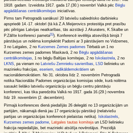
1918. gadam. Izveidota 1917. gada 17.(30.) novembrī Valkā pēc
Bēgļu
apgādāšanas centrālkomitejas
iniciatīvas.
Pirms tam Petrogradā sanākusī 20 latviešu sabiedrisko darbinieku
apspriedē 14.-17. oktobrī (tā kā Z.A.Meijerovics protestēja pret prasību
pēc pilnīgas Latvijas neatkarības, tās aizstāvji J.Akuraters, K.Skalbe un
[
1
]
P.Zālīte konferenci pameta
). Konferencē ievēlēja atsevišķā birojā 7
pārstāvjus un nolēma komplektēt Padomi ar 3 pārstāvjiem no Vidzemes,
3 no Latgales, 2 no
Kurzemes Zemes padomes
Tērbatā un 1 no
Kurzemes zemes padomes Maskavā, 2 no
Bēgļu apgādāšanas
centrālkomitejas
, 1 no bēgļu Baltijas komitejas, 2 no
Iskolastrela
, 2 no
LKNS
, pa vienam no
Latviešu Zemnieku savienības
,
LSD
lielinieku un
mazinieku frakcijas,
eseriem
,
radikāldemokrātiem
un
nacionāldemokrātiem. No 31. oktobra līdz 2. novembrim Petrogradā
notika Nacionālās Padomes organizācijas komisijas sēde, kurā nolēma
sasaukt lielāko latviešu organizāciju un bēgļu centru pārstāvju
konferenci, kas tika paredzēta Valkā no 1917. gada 16.(29.) novembra
līdz 19. novembrim (2. decembrim).
Pirmajā konferences dienā piedalījās 26 delegāti no 13 organizācijām un
partijām, nākamajā dienā jau 17 organizāciju pārstāvji (nelatviešu
partijas un organizācijas konferencē pielaistas netika).
Iskolastrels
,
Kurzemes zemes padome
,
Latgales tautas komiteja
un LSD lielinieku
frakcija nepiedalījās, bet mazinieki atsūtīja novērotājus. Prezidijā