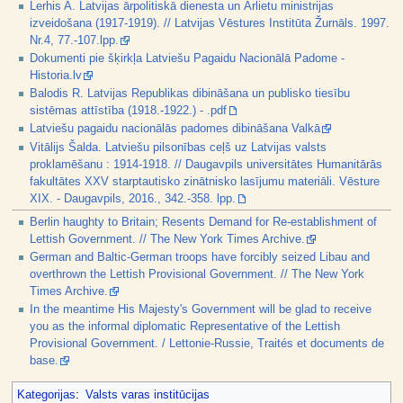
Lerhis A. Latvijas ārpolitiskā dienesta un Ārlietu ministrijas
izveidošana (1917-1919). // Latvijas Vēstures Institūta Žurnāls. 1997.
Nr.4, 77.-107.lpp.
Dokumenti pie šķirkļa Latviešu Pagaidu Nacionālā Padome -
Historia.lv
Balodis R. Latvijas Republikas dibināšana un publisko tiesību
sistēmas attīstība (1918.-1922.) - .pdf
Latviešu pagaidu nacionālās padomes dibināšana Valkā
Vitālijs Šalda. Latviešu pilsonības ceļš uz Latvijas valsts
proklamēšanu : 1914-1918. // Daugavpils universitātes Humanitārās
fakultātes XXV starptautisko zinātnisko lasījumu materiāli. Vēsture
XIX. - Daugavpils, 2016., 342.-358. lpp.
Berlin haughty to Britain; Resents Demand for Re-establishment of
Lettish Government. // The New York Times Archive.
German and Baltic-German troops have forcibly seized Libau and
overthrown the Lettish Provisional Government. // The New York
Times Archive.
In the meantime His Majesty's Government will be glad to receive
you as the informal diplomatic Representative of the Lettish
Provisional Government. / Lettonie-Russie, Traités et documents de
base.
Kategorijas
:
Valsts varas institūcijas