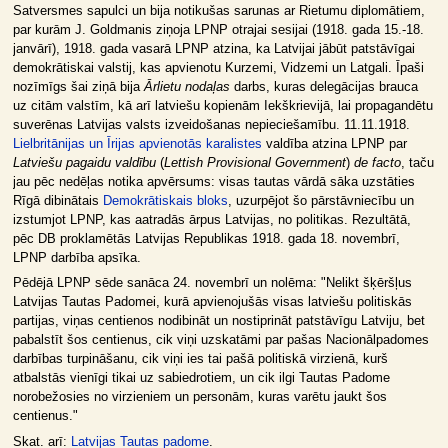
Satversmes sapulci un bija notikušas sarunas ar Rietumu diplomātiem,
par kurām J. Goldmanis ziņoja LPNP otrajai sesijai (1918. gada 15.-18.
janvārī), 1918. gada vasarā LPNP atzina, ka Latvijai jābūt patstāvīgai
demokrātiskai valstij, kas apvienotu Kurzemi, Vidzemi un Latgali. Īpaši
nozīmīgs šai ziņā bija
Ārlietu nodaļas
darbs, kuras delegācijas brauca
uz citām valstīm, kā arī latviešu kopienām Iekškrievijā, lai propagandētu
suverēnas Latvijas valsts izveidošanas nepieciešamību. 11.11.1918.
Lielbritānijas un Īrijas apvienotās karalistes
valdība atzina LPNP par
Latviešu pagaidu valdību
(
Lettish Provisional Government
)
de facto
, taču
jau pēc nedēļas notika apvērsums: visas tautas vārdā sāka uzstāties
Rīgā dibinātais
Demokrātiskais bloks
, uzurpējot šo pārstāvniecību un
izstumjot LPNP, kas aatradās ārpus Latvijas, no politikas. Rezultātā,
pēc DB proklamētās Latvijas Republikas 1918. gada 18. novembrī,
LPNP darbība apsīka.
Pēdējā LPNP sēde sanāca 24. novembrī un nolēma: "Nelikt šķēršļus
Latvijas Tautas Padomei, kurā apvienojušās visas latviešu politiskās
partijas, viņas centienos nodibināt un nostiprināt patstāvīgu Latviju, bet
pabalstīt šos centienus, cik viņi uzskatāmi par pašas Nacionālpadomes
darbības turpināšanu, cik viņi ies tai pašā politiskā virzienā, kurš
atbalstās vienīgi tikai uz sabiedrotiem, un cik ilgi Tautas Padome
norobežosies no virzieniem un personām, kuras varētu jaukt šos
centienus."
Skat. arī:
Latvijas Tautas padome
.