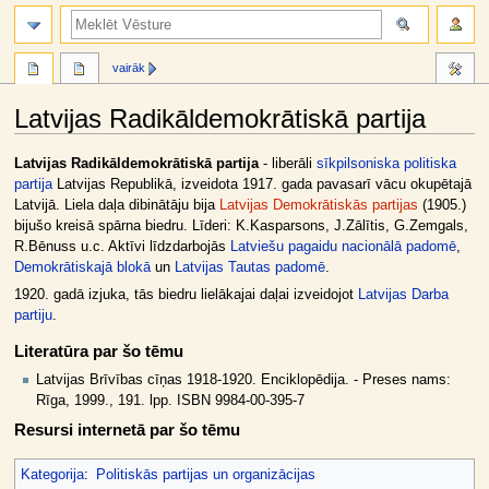
meklēt
vairāk
Latvijas Radikāldemokrātiskā partija
Jump
Jump
Latvijas Radikāldemokrātiskā partija
- liberāli
sīkpilsoniska
politiska
to
to
partija
Latvijas Republikā, izveidota 1917. gada pavasarī vācu okupētajā
navigation
search
Latvijā. Liela daļa dibinātāju bija
Latvijas Demokrātiskās partijas
(1905.)
bijušo kreisā spārna biedru. Līderi: K.Kasparsons, J.Zālītis, G.Zemgals,
R.Bēnuss u.c. Aktīvi līdzdarbojās
Latviešu pagaidu nacionālā padomē
,
Demokrātiskajā blokā
un
Latvijas Tautas padomē
.
1920. gadā izjuka, tās biedru lielākajai daļai izveidojot
Latvijas Darba
partiju
.
Literatūra par šo tēmu
Latvijas Brīvības cīņas 1918-1920. Enciklopēdija. - Preses nams:
Rīga, 1999., 191. lpp. ISBN 9984-00-395-7
Resursi internetā par šo tēmu
Kategorija
:
Politiskās partijas un organizācijas