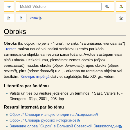
meklēt
vairāk
Obroks
Jump
Jump
Obroks
(kr.
оброк
; no
речь
- "runa", no snkr. "sarunāšana, vienošanās")
to
to
-
rentes
maksa naudā vai natūrā senkrievu zemēs par kāda
navigation
search
saimnieciska objekta vai resursa izmantošanu. Avotos sastopam visai
plašu
obroku
uzskaitījumu, piemēram: zemes obroks (
оброк
земельный
), naudas obroks (
оброк денежный
), upes obroks (
оброк
речной
), pirts (
оброк банный
) u.c., - atkarībā no rentējamā objekta vai
tiesībām.
Krievijas impērijā
dažviet saglabājās līdz XIX gs. vidum.
Literatūra par šo tēmu
Valsts un tiesību vēsture jēdzienos un terminos. / Sast. Valters P. -
Divergens: Rīga, 2001., 208. lpp.
Resursi internetā par šo tēmu
Оброк // Словари и энциклопедии на Академике
Оброк // Словарь русских историзмов
Значение слова "Оброк" в Большой Советской Энциклопедии