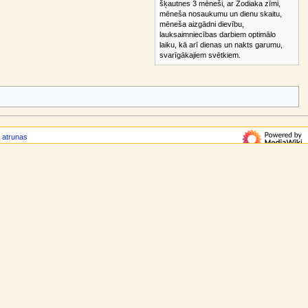
šķautnes 3 mēneši, ar Zodiaka zīmi,
mēneša nosaukumu un dienu skaitu,
mēneša aizgādni dievību,
lauksaimniecības darbiem optimālo
laiku, kā arī dienas un nakts garumu,
svarīgākajiem svētkiem.
u atrunas