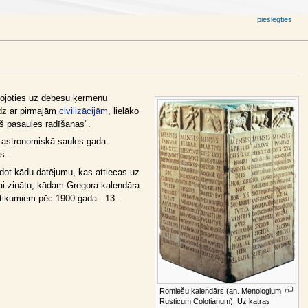
pieslēgties
atojoties uz debesu ķermeņu
īdz ar pirmajām
civilizācijām
, lielāko
pš pasaules radīšanas".
o astronomiskā saules gada.
s.
orādot kādu datējumu, kas attiecas uz
Lai zinātu, kādam Gregora kalendāra
otikumiem pēc 1900 gada - 13.
Romiešu kalendārs (an. Menologium
Rusticum Colotianum). Uz katras