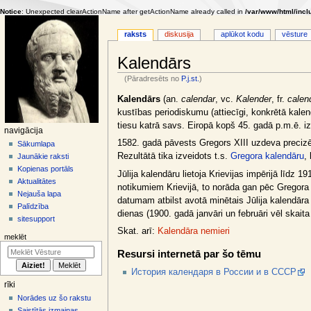
Notice
: Unexpected clearActionName after getActionName already called in
/var/www/html/incl
raksts
diskusija
aplūkot kodu
vēsture
Kalendārs
(Pāradresēts no
P.j.st.
)
Jump
Jump
Kalendārs
(an.
calendar
, vc.
Kalender
, fr.
calend
to
to
kustības periodiskumu (attiecīgi, konkrētā kale
navigation
search
tiesu katrā savs. Eiropā kopš 45. gadā p.m.ē. i
N
navigācija
1582. gadā pāvests Gregors XIII uzdeva precizēt
Sākumlapa
a
Rezultātā tika izveidots t.s.
Gregora kalendāru
,
Jaunākie raksti
v
Kopienas portāls
Jūlija kalendāru lietoja Krievijas impērijā līdz 1
i
Aktualitātes
notikumiem Krievijā, to norāda gan pēc Gregora 
g
Nejauša lapa
datumam atbilst avotā minētais Jūlija kalendār
ā
Palīdzība
dienas (1900. gadā janvāri un februāri vēl skaita
sitesupport
c
Skat. arī:
Kalendāra nemieri
i
meklēt
j
Resursi internetā par šo tēmu
a
История календаря в России и в СССР
s
rīki
i
Norādes uz šo rakstu
Saistītās izmaiņas