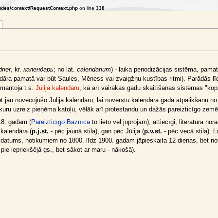
udes/context/RequestContext.php
on line
338
rier
, kr.
календарь
; no lat.
calendarium
) - laika periodizācijas sistēma, pam
ndāra pamatā var būt Saules, Mēness vai zvaigžņu kustības ritmi). Parādās l
zmantoja t.s.
Jūlija kalendāru
, kā arī vairākas gadu skaitīšanas sistēmas "ko
 jau novecojušo Jūlija kalendāru, lai novērstu kalendārā gada atpalikšanu n
 kuru uzreiz pieņēma katoļu, vēlāk arī protestandu un dažās pareizticīgo zemē
918. gadam (
Pareizticīgo Baznīca
to lieto vēl joprojām), attiecīgi, literatūrā n
kalendāra (
p.j.st.
- pēc jaunā stila), gan pēc Jūlija (
p.v.st.
- pēc vecā stila). 
a datums, notikumiem no 1800. līdz 1900. gadam jāpieskaita 12 dienas, bet n
 pie iepriekšējā gs., bet sākot ar maru - nākošā).