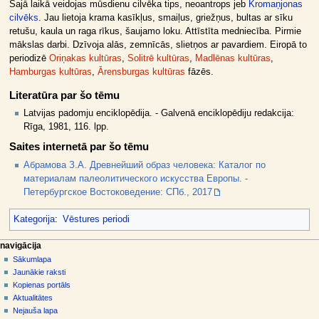
Šajā laikā veidojas mūsdienu cilvēka tips, neoantrops jeb
Kromaņjonas
cilvēks
. Jau lietoja krama kasīkļus, smaiļus, griežņus, bultas ar sīku
retušu, kaula un raga rīkus, šaujamo loku. Attīstīta medniecība. Pirmie
mākslas darbi. Dzīvoja alās, zemnīcās, slietņos ar pavardiem. Eiropā to
periodizē
Oriņakas kultūras
,
Solitrē kultūras
,
Madlēnas kultūras
,
Hamburgas kultūras
,
Ārensburgas kultūras
fāzēs.
Literatūra par šo tēmu
Latvijas padomju enciklopēdija. - Galvenā enciklopēdiju redakcija:
Rīga, 1981, 116. lpp.
Saites internetā par šo tēmu
Абрамова З.A. Древнейший образ человека: Каталог по
материалам палеолитического искусства Европы. -
Петербургское Востоковедение: СПб., 2017
Kategorija
:
Vēstures periodi
N
lapas darbības
dalībnieka rīki
navigācija
raksts
pieslēgties
Sākumlapa
a
diskusija
Jaunākie raksti
v
skatīt
Kopienas portāls
i
aplūkot
Aktualitātes
g
kodu
Nejauša lapa