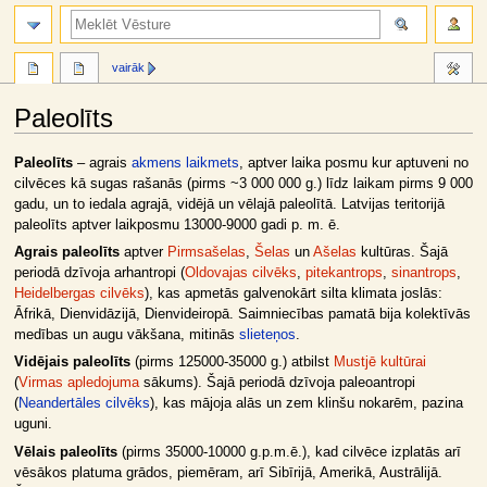
meklēt
vairāk
Paleolīts
Jump
Jump
Paleolīts
– agrais
akmens laikmets
, aptver laika posmu kur aptuveni no
to
to
cilvēces kā sugas rašanās (pirms ~3 000 000 g.) līdz laikam pirms 9 000
navigation
search
gadu, un to iedala agrajā, vidējā un vēlajā paleolītā. Latvijas teritorijā
paleolīts aptver laikposmu 13000-9000 gadi p. m. ē.
Agrais paleolīts
aptver
Pirmsašelas
,
Šelas
un
Ašelas
kultūras. Šajā
periodā dzīvoja arhantropi (
Oldovajas cilvēks
,
pitekantrops
,
sinantrops
,
Heidelbergas cilvēks
), kas apmetās galvenokārt silta klimata joslās:
Āfrikā, Dienvidāzijā, Dienvideiropā. Saimniecības pamatā bija kolektīvās
medības un augu vākšana, mitinās
slieteņos
.
Vidējais paleolīts
(pirms 125000-35000 g.) atbilst
Mustjē kultūrai
(
Virmas apledojuma
sākums). Šajā periodā dzīvoja paleoantropi
(
Neandertāles cilvēks
), kas mājoja alās un zem klinšu nokarēm, pazina
uguni.
Vēlais paleolīts
(pirms 35000-10000 g.p.m.ē.), kad cilvēce izplatās arī
vēsākos platuma grādos, piemēram, arī Sibīrijā, Amerikā, Austrālijā.