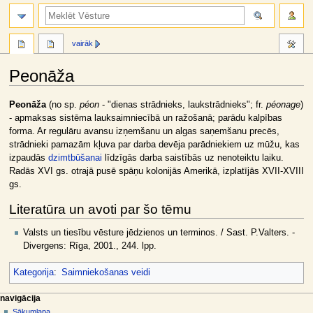
meklēt
vairāk
Peonāža
Jump
Jump
Peonāža
(no sp.
péon
- "dienas strādnieks, laukstrādnieks"; fr.
péonage
)
to
to
- apmaksas sistēma lauksaimniecībā un ražošanā; parādu kalpības
navigation
search
forma. Ar regulāru avansu izņemšanu un algas saņemšanu precēs,
strādnieki pamazām kļuva par darba devēja parādniekiem uz mūžu, kas
izpaudās
dzimtbūšanai
līdzīgās darba saistībās uz nenoteiktu laiku.
Radās XVI gs. otrajā pusē spāņu kolonijās Amerikā, izplatījās XVII-XVIII
gs.
Literatūra un avoti par šo tēmu
Valsts un tiesību vēsture jēdzienos un terminos. / Sast. P.Valters. -
Divergens: Rīga, 2001., 244. lpp.
Kategorija
:
Saimniekošanas veidi
N
lapas darbības
dalībnieka rīki
navigācija
raksts
pieslēgties
Sākumlapa