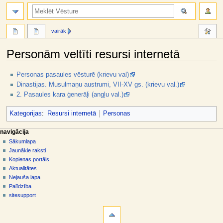
meklēt
vairāk
Personām veltīti resursi internetā
Jump
Jump
Personas pasaules vēsturē (krievu val)
to
to
Dinastijas. Musulmaņu austrumi, VII-XV gs. (krievu val.)
navigation
search
2. Pasaules kara ģenerāļi (angļu val.)
Kategorijas
:
Resursi internetā
Personas
N
lapas darbības
dalībnieka rīki
navigācija
raksts
pieslēgties
Sākumlapa
a
diskusija
Jaunākie raksti
v
skatīt
Kopienas portāls
i
aplūkot
Aktualitātes
g
kodu
Nejauša lapa
vēsture
ā
Palīdzība
sitesupport
c
rīki
i
Norādes
j
uz