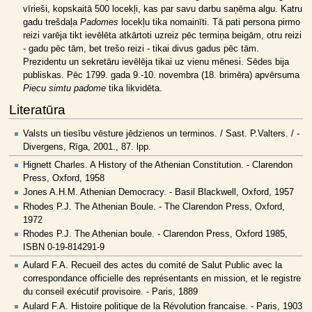
vīrieši, kopskaitā 500 locekļi, kas par savu darbu saņēma algu. Katru
gadu trešdaļa
Padomes
locekļu tika nomainīti. Tā pati persona pirmo
reizi varēja tikt ievēlēta atkārtoti uzreiz pēc termiņa beigām, otru reizi
- gadu pēc tām, bet trešo reizi - tikai divus gadus pēc tām.
Prezidentu un sekretāru ievēlēja tikai uz vienu mēnesi. Sēdes bija
publiskas. Pēc 1799. gada 9.-10. novembra (18. brimēra) apvērsuma
Piecu simtu padome
tika likvidēta.
Literatūra
Valsts un tiesību vēsture jēdzienos un terminos. / Sast. P.Valters. / -
Divergens, Rīga, 2001., 87. lpp.
Hignett Charles. A History of the Athenian Constitution. - Clarendon
Press, Oxford, 1958
Jones A.H.M. Athenian Democracy. - Basil Blackwell, Oxford, 1957
Rhodes P.J. The Athenian Boule. - The Clarendon Press, Oxford,
1972
Rhodes P.J. The Athenian boule. - Clarendon Press, Oxford 1985,
ISBN 0-19-814291-9
Aulard F.A. Recueil des actes du comité de Salut Public avec la
correspondance officielle des représentants en mission, et le registre
du conseil exécutif provisoire. - Paris, 1889
Aulard F.A. Histoire politique de la Révolution francaise. - Paris, 1903