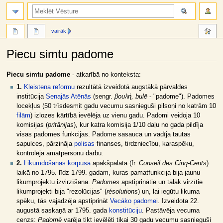
meklēt
vairāk
Piecu simtu padome
Jump
Jump
Piecu simtu padome
- atkarībā no konteksta:
to
to
1.
Kleistena reformu
rezultātā izveidotā augstākā pārvaldes
navigation
search
institūcija
Senajās Atēnās
(sengr.
βουλή, bulē
- "padome"). Padomes
locekļus (50 trīsdesmit gadu vecumu sasnieguši pilsoņi no katrām 10
filām
) izlozes kārtībā ievēlēja uz vienu gadu. Padomi veidoja 10
komisijas (
pritānijas
), kur katra komisija 1/10 daļu no gada pildīja
visas padomes funkcijas. Padome sasauca un vadīja tautas
sapulces, pārzināja
polisas
finanses, tirdzniecību, karaspēku,
kontrolēja amatpersonu darbu.
2.
Likumdošanas korpusa
apakšpalāta (fr.
Conseil des Cinq-Cents
)
laikā no 1795. līdz 1799. gadam, kuras pamatfunkcija bija jaunu
likumprojektu izvirzīšana.
Padomes
apstiprinātie un tālāk virzītie
likumprojekti bija "rezolūcijas" (
résolutions
) un, lai iegūtu likuma
spēku, tās vajadzēja apstiprināt
Vecāko padomei
. Izveidota 22.
augustā saskaņā ar 1795. gada
konstitūciju
. Pastāvēja vecuma
cenzs:
Padomē
varēja tikt ievēlēti tikai 30 gadu vecumu sasnieguši