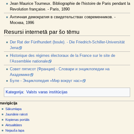
Jean Maurice Tourneux. Bibliographie de l'histoire de Paris pendant la
Revolution française. - Paris, 1890
Античная демократия в свидетельствах современников. -
Москва, 1996
Resursi internetā par šo tēmu
Der Rat der Fünfhundert (boule). - Die Friedrich-Schiller-Universität
Jena
Historique des régimes électoraux de la France sur le site de
l’Assemblée nationale
Совет пятисот (Франция) - Словари и энциклопедии на
Академике
Буле - Энциклопедия «Мир вокруг нас»
Kategorija
:
Valsts varas institūcijas
N
lapas darbības
dalībnieka rīki
navigācija
raksts
pieslēgties
Sākumlapa
a
diskusija
Jaunākie raksti
v
skatīt
Kopienas portāls
i
aplūkot
Aktualitātes
g
kodu
Nejauša lapa