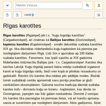
meklēt
vairāk
Rīgas karotītes
Jump
Jump
Rīgas karotītes
(
Rigalepel
) jeb t.s. “kuģu tirgotāju karotītes”
to
to
(
Cargadoorslepel
), arī zināmas kā
Baltijas karotītes
(
Oostzeelepel
),
navigation
search
kapteiņu karotītes
(
Kapiteinslepel
) - smalki dekorētās sudraba karotītes
XIX gs. tika dāvinātas nīderlandiešu kuģu kapteiņiem kā piemiņa par
noslēgtajiem darījumiem Rīgā. Līdz šim ir apzinātas ap 100 šādas
sudraba karotītes. Fenomens, kas īpaši saistīts ar XIX gadsimta
Nīderlandes tirdzniecību Baltijas jūrā - t.s.
Cargadoorslepel
. Karotes tika
taisītas Latvijā. Kuģu tirgotāji parasti lūdza vietējo sudrabkali izgatavot
karoti ar kuģu tirgotāja vārdu, bieži vien kopā ar pilsētas nosaukumu un
gadskaitli. Reizēm šīs karotes tika rotātas pēc pēdējās modes. Biežāk
tomēr sudrabkaļi centās apmierināt savu pircēju prasības ar gluži
vienkāršiem eksemplāriem. Galvenā nozīme tradīcijai dāvināt sudraba
karotes
kofu
- divmastu kuģu un šoneru - kapteiņiem, kas devās no
Groningenas, joprojām nav līdz galam noskaidrota. Dominē 2 versijas:
šīs karotes tika pasniegtas kā piemiņas lietas, vai arī karošu apmaiņu
saista ar suvenīriem par noslēgtiem darījumiem. Abos gadījumos, šķiet,