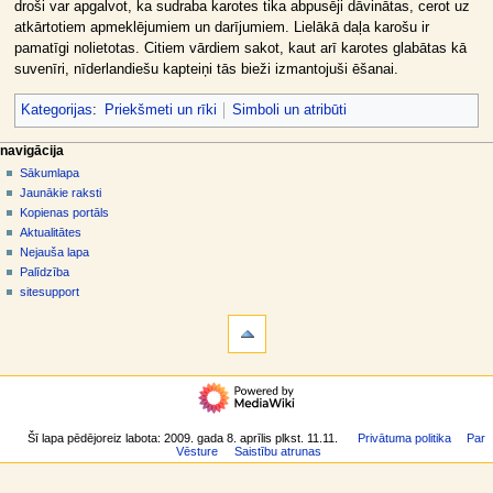
droši var apgalvot, ka sudraba karotes tika abpusēji dāvinātas, cerot uz
atkārtotiem apmeklējumiem un darījumiem. Lielākā daļa karošu ir
pamatīgi nolietotas. Citiem vārdiem sakot, kaut arī karotes glabātas kā
suvenīri, nīderlandiešu kapteiņi tās bieži izmantojuši ēšanai.
Kategorijas
:
Priekšmeti un rīki
Simboli un atribūti
N
lapas darbības
dalībnieka rīki
navigācija
raksts
pieslēgties
Sākumlapa
a
diskusija
Jaunākie raksti
v
skatīt
Kopienas portāls
i
aplūkot
Aktualitātes
g
kodu
Nejauša lapa
vēsture
ā
Palīdzība
sitesupport
c
rīki
i
Norādes
j
uz
šo
a
navigācija
rakstu
s
Sākumlapa
Saistītās
i
Jaunākie
izmaiņas
raksti
Šī lapa pēdējoreiz labota: 2009. gada 8. aprīlis plkst. 11.11.
Privātuma politika
Par
z
Īpašās
Vēsture
Saistību atrunas
Kopienas
lapas
v
portāls
Drukājama
ē
Aktualitātes