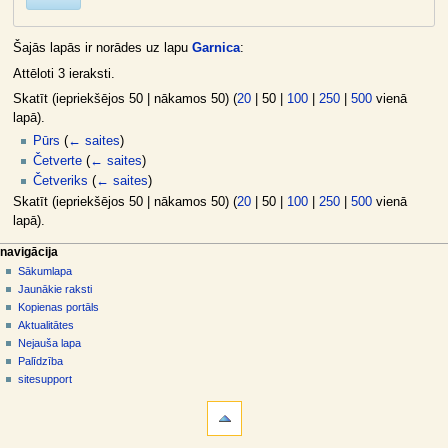
Šajās lapās ir norādes uz lapu
Garnica
:
Attēloti 3 ieraksti.
Skatīt (
iepriekšējos 50
|
nākamos 50
) (
20
|
50
|
100
|
250
|
500
vienā
lapā).
Pūrs
(
← saites
)
Četverte
(
← saites
)
Četveriks
(
← saites
)
Skatīt (
iepriekšējos 50
|
nākamos 50
) (
20
|
50
|
100
|
250
|
500
vienā
lapā).
N
lapas darbības
dalībnieka rīki
navigācija
raksts
pieslēgties
Sākumlapa
a
diskusija
Jaunākie raksti
v
skatīt
Kopienas portāls
i
aplūkot
Aktualitātes
g
kodu
Nejauša lapa
vēsture
ā
Palīdzība
sitesupport
c
rīki
i
Īpašās
j
lapas