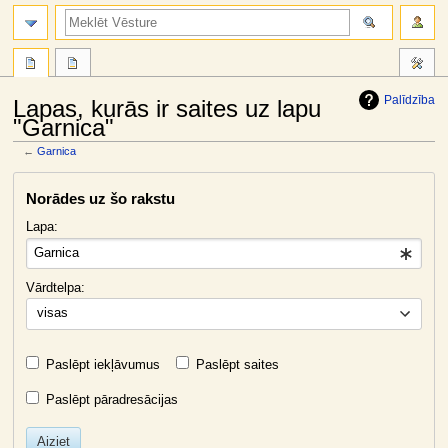
meklēt
Palīdzība
Lapas, kurās ir saites uz lapu
"Garnica"
←
Garnica
Jump
Jump
Norādes uz šo rakstu
to
to
navigation
search
Lapa:
Vārdtelpa:
visas
Paslēpt iekļāvumus
Paslēpt saites
Paslēpt pāradresācijas
Aiziet