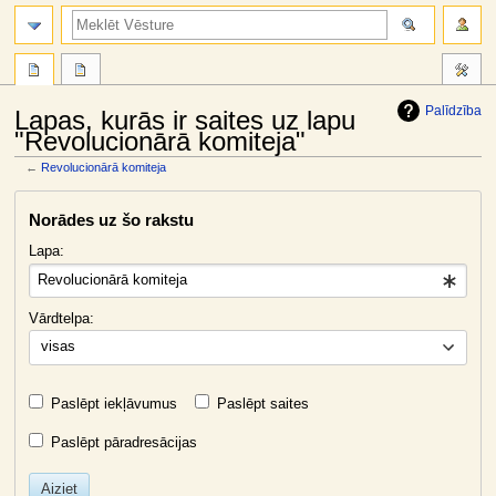
meklēt
Palīdzība
Lapas, kurās ir saites uz lapu
"Revolucionārā komiteja"
←
Revolucionārā komiteja
Jump
Jump
Norādes uz šo rakstu
to
to
navigation
search
Lapa:
Vārdtelpa:
visas
Paslēpt iekļāvumus
Paslēpt saites
Paslēpt pāradresācijas
Aiziet