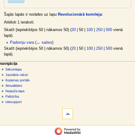
Šajās lapās ir norādes uz lapu
Revolucionārā komiteja
:
Attēloti 1 ieraksti.
Skatīt (
iepriekšējos 50
|
nākamos 50
) (
20
|
50
|
100
|
250
|
500
vienā
lapā).
Padomju vara
(
← saites
)
Skatīt (
iepriekšējos 50
|
nākamos 50
) (
20
|
50
|
100
|
250
|
500
vienā
lapā).
N
lapas darbības
dalībnieka rīki
navigācija
raksts
pieslēgties
Sākumlapa
a
diskusija
Jaunākie raksti
v
skatīt
Kopienas portāls
i
aplūkot
Aktualitātes
g
kodu
Nejauša lapa
vēsture
ā
Palīdzība
sitesupport
c
rīki
i
Īpašās
j
lapas
a
Drukājama
navigācija
versija
s
Sākumlapa