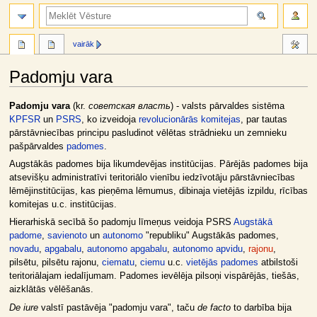
meklēt
vairāk
Padomju vara
Jump
Jump
Padomju vara
(kr.
советская власть
) - valsts pārvaldes sistēma
to
to
KPFSR
un
PSRS
, ko izveidoja
revolucionārās komitejas
, par tautas
navigation
search
pārstāvniecības principu pasludinot vēlētas strādnieku un zemnieku
pašpārvaldes
padomes
.
Augstākās padomes bija likumdevējas institūcijas. Pārējās padomes bija
atsevišķu administratīvi teritoriālo vienību iedzīvotāju pārstāvniecības
lēmējinstitūcijas, kas pieņēma lēmumus, dibinaja vietējās izpildu, rīcības
komitejas u.c. institūcijas.
Hierarhiskā secībā šo padomju līmeņus veidoja PSRS
Augstākā
padome
,
savienoto
un
autonomo
"republiku" Augstākās padomes,
novadu
,
apgabalu
,
autonomo apgabalu
,
autonomo apvidu
,
rajonu
,
pilsētu, pilsētu rajonu,
ciematu
,
ciemu
u.c.
vietējās padomes
atbilstoši
teritoriālajam iedalījumam. Padomes ievēlēja pilsoņi vispārējās, tiešās,
aizklātās vēlēšanās.
De iure
valstī pastāvēja "padomju vara", taču
de facto
to darbība bija