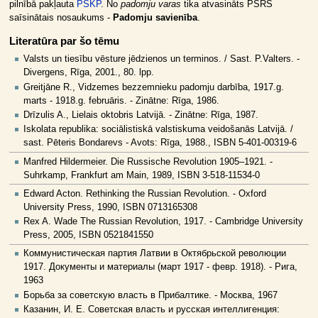
pilnībā pakļauta
PSKP
. No
padomju varas
tika atvasināts PSRS
saīsinātais nosaukums -
Padomju savienība
.
Literatūra par šo tēmu
Valsts un tiesību vēsture jēdzienos un terminos. / Sast. P.Valters. -
Divergens, Rīga, 2001., 80. lpp.
Greitjāne R., Vidzemes bezzemnieku padomju darbība, 1917.g.
marts - 1918.g. februāris. - Zinātne: Rīga, 1986.
Drīzulis A., Lielais oktobris Latvijā. - Zinātne: Rīga, 1987.
Iskolata republika: sociālistiskā valstiskuma veidošanās Latvijā. /
sast. Pēteris Bondarevs - Avots: Rīga, 1988., ISBN 5-401-00319-6
Manfred Hildermeier. Die Russische Revolution 1905–1921. -
Suhrkamp, Frankfurt am Main, 1989, ISBN 3-518-11534-0
Edward Acton. Rethinking the Russian Revolution. - Oxford
University Press, 1990, ISBN 0713165308
Rex A. Wade The Russian Revolution, 1917. - Cambridge University
Press, 2005, ISBN 0521841550
Коммунистическая партия Латвии в Октябрьской революции
1917. Документы и материалы (март 1917 - февр. 1918). - Рига,
1963
Борьба за советскую власть в Прибалтике. - Москва, 1967
Казанин, И. Е. Советская власть и русская интеллигенция: