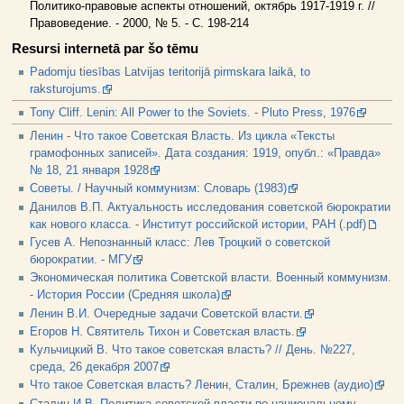
Политико-правовые аспекты отношений, октябрь 1917-1919 г. //
Правоведение. - 2000, № 5. - С. 198-214
Resursi internetā par šo tēmu
Padomju tiesības Latvijas teritorijā pirmskara laikā, to
raksturojums.
Tony Cliff. Lenin: All Power to the Soviets. - Pluto Press, 1976
Ленин - Что такое Советская Власть. Из цикла «Тексты
грамофонных записей». Дата создания: 1919, опубл.: «Правда»
№ 18, 21 января 1928
Советы. / Научный коммунизм: Словарь (1983)
Данилов В.П. Актуальность исследования советской бюрократии
как нового класса. - Институт российской истории, РАН (.pdf)
Гусев A. Непознанный класс: Лев Троцкий о советской
бюрократии. - МГУ
Экономическая политика Советской власти. Военный коммунизм.
- История России (Средняя школа)
Ленин В.И. Очередные задачи Советской власти.
Егоров Н. Святитель Тихон и Советская власть.
Кульчицкий В. Что такое советская власть? // День. №227,
среда, 26 декабря 2007
Что такое Советская власть? Ленин, Сталин, Брежнев (аудио)
Сталин И.В. Политика советской власти по национальному