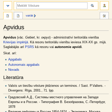
meklēt
vairāk
Apvidus
Jump
Jump
Apvidus
(vāc.
Gebiet
, kr.
округ
) - administratīvi teritoriāla vienība
to
to
Krievijas impērijā
. Kā resoru teritoriālu vienību ieviesa XIX-XX gs. mijā.
navigation
search
Saglabājās arī
PSRS
kā resoru vai
autonomie apvidi
.
Skat. arī:
Apgabals
Autonomais apgabals
Novads
Literatūra
Valsts un tiesību vēsture jēdzienos un terminos. / Sast. P.Valters. -
Divergens: Rīga, 2001., 71. lpp.
Градовский А.Д., Системы местного управления на Западе
Европы и в России. - Типография В. Безобразова, С.-Петербург,
1878
Великие реформы в России 1854-1874. - Экономика, Москва,