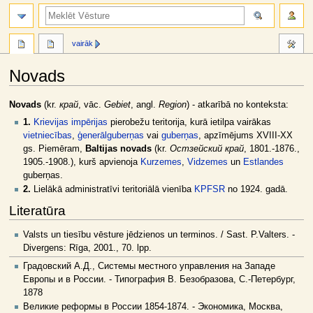
meklēt
vairāk
Novads
Jump
Jump
Novads
(kr.
край
, vāc.
Gebiet
, angl.
Region
) - atkarībā no konteksta:
to
to
1.
Krievijas impērijas
pierobežu teritorija, kurā ietilpa vairākas
navigation
search
vietniecības
,
ģenerālguberņas
vai
guberņas
, apzīmējums XVIII-XX
gs. Piemēram,
Baltijas novads
(kr.
Остзейский край
, 1801.-1876.,
1905.-1908.), kurš apvienoja
Kurzemes
,
Vidzemes
un
Estlandes
guberņas.
2.
Lielākā administratīvi teritoriālā vienība
KPFSR
no 1924. gadā.
Literatūra
Valsts un tiesību vēsture jēdzienos un terminos. / Sast. P.Valters. -
Divergens: Rīga, 2001., 70. lpp.
Градовский А.Д., Системы местного управления на Западе
Европы и в России. - Типография В. Безобразова, С.-Петербург,
1878
Великие реформы в России 1854-1874. - Экономика, Москва,