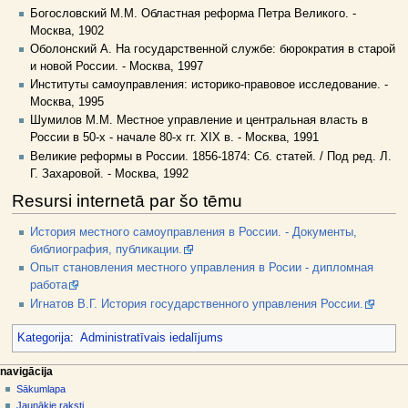
Богословский М.М. Областная реформа Петра Великого. -
Москва, 1902
Оболонский А. На государственной службе: бюрократия в старой
и новой России. - Москва, 1997
Институты самоуправления: историко-правовое исследование. -
Москва, 1995
Шумилов М.М. Местное управление и центральная власть в
России в 50-х - начале 80-х гг. XIX в. - Москва, 1991
Великие реформы в России. 1856-1874: Сб. статей. / Под ред. Л.
Г. Захаровой. - Москва, 1992
Resursi internetā par šo tēmu
История местного самоуправления в России. - Документы,
библиография, публикации.
Опыт становления местного управления в Росии - дипломная
работа
Игнатов В.Г. История государственного управления России.
Kategorija
:
Administratīvais iedalījums
N
lapas darbības
dalībnieka rīki
navigācija
raksts
pieslēgties
Sākumlapa
a
diskusija
Jaunākie raksti