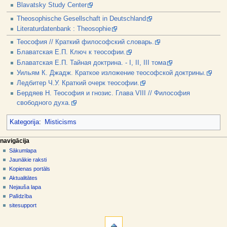
Blavatsky Study Center
Theosophische Gesellschaft in Deutschland
Literaturdatenbank : Theosophie
Теософия // Краткий философский словарь.
Блаватская Е.П. Ключ к теософии.
Блаватская Е.П. Тайная доктрина. - I, II, III тома
Уильям К. Джадж. Краткое изложение теософской доктрины.
Ледбитер Ч.У. Краткий очерк теософии.
Бердяев H. Теософия и гнозис. Глава VIII // Философия
свободного духа.
Kategorija
:
Misticisms
N
lapas darbības
dalībnieka rīki
navigācija
raksts
pieslēgties
Sākumlapa
a
diskusija
Jaunākie raksti
v
skatīt
Kopienas portāls
i
aplūkot
Aktualitātes
g
kodu
Nejauša lapa
vēsture
ā
Palīdzība
sitesupport
c
rīki
i
Norādes