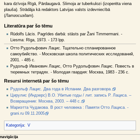
kara dzīvoja Rīgā, Pārdaugavā. Slimoja ar tuberkulozi (izoperēta viena
plauša). Strādāja kā redaktors Latvijas valsts izdevniecībā
(
Латгосиздат
).
Literatūra par šo tēmu
Rūdolfs Lācis. Pagrīdes darbā: stāsts par Žani Timmermani. -
Liesma: Rīga, 1973. - 173 lpp.
Отто Рудольфович Лацис. Тщательно спланированное
самоубийство. - Московская школа политических исследований,
2001. - 485 c.
Рудольф Иванович Лацис, Отто Рудольфович Лацис. Повесть в
тюремных тетрадях. - Молодая гвардия: Москва, 1983 - 236 c.
Resursi internetā par šo tēmu
Рудольф Лацис. Два года в Испании. Два разговора.
Цирулис (Индзерс) В.О. Убитые годы / лит. запись Р. Лациса. –
Возвращение: Москва, 2003. – 448 с.
Мариэтта Чудакова. В рост человека : Памяти Отто Лациса. -
grani.ru 09.11.2005
Kategorija
:
V
N
lapas darbības
dalībnieka rīki
navigācija