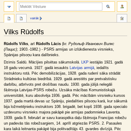
meklēt
vairāk
Vilks Rūdolfs
Jump
Jump
Rūdolfs Vilks
, arī
Rūdolfs Lācis
(kr.
Рудольф Иванович Вилкс
to
to
(Лацис)
; 1903.-1982.) - PSRS armijas un izlūkdienesta virsnieks,
navigation
search
Spānijas pilsoņu kara dalībnieks.
Dzimis Saldū. Mācījies pilsētas sākumskolā.
LKP
iestājās 1921. gadā
18 gadu vecumā. 1927. gadā iesaukts
Latvijas armijā
, iedalīts
instruktoru rotā. Pēc demobilizācijas, 1928. gada rudenī sāka strādāt
Strādnieku kultūras biedrībā. 1929. gadā arestēts par pretvalstisku
darbību, atbrīvots pret drošības naudu. 1930. gada jūlijā nelegāli
šķērsoja Latvijas-PSRS robežu. Uzsāka mācības Komunistiskajā
universitātē, kuru absolvēja 1936. gadā. Pēc mācībām virsnieku kursos
1937. gada martā devas uz Spāniju, piedalīties pilsoņu karā, kur sākumā
bija ložmetējnieku instruktors 108. brigadē, bet kopš 1938. gada specialo
uzdevumu virsnieks majora pakāpē pie armijas padomnieka Laventa.
1939. gada 8. februārī ar savu karaspēka daļu šķērsoja Francijas robežu
un padevās tās robežsargiem, 14. aprīlī atgriezās PSRS. 2. Pasaules
kara laikā leitnanta pakāpē bija politvadītājs 43. gvardes divīzijā. Pēc