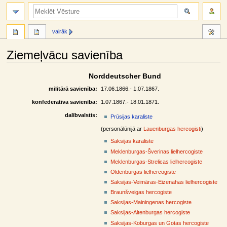
meklēt
vairāk
Ziemeļvācu savienība
Jump
Jump
Norddeutscher Bund
to
to
militārā savienība:
17.06.1866.- 1.07.1867.
navigation
search
konfederatīva savienība:
1.07.1867.- 18.01.1871.
dalībvalstis:
Prūsijas karaliste
(personālūnijā ar
Lauenburgas hercogisti
)
Saksijas karaliste
Meklenburgas-Šverinas lielhercogiste
Meklenburgas-Strelicas lielhercogiste
Oldenburgas lielhercogiste
Saksijas-Veimāras-Eizenahas lielhercogiste
Braunšveigas hercogiste
Saksijas-Mainingenas hercogiste
Saksijas-Altenburgas hercogiste
Saksijas-Koburgas un Gotas hercogiste