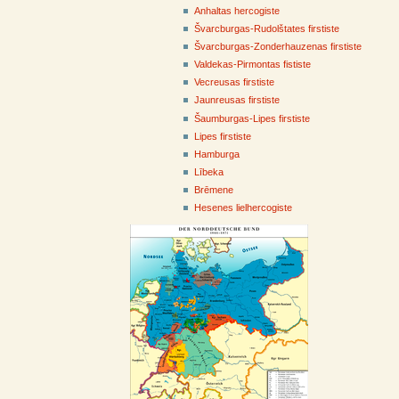
Anhaltas hercogiste
Švarcburgas-Rudolštates firstiste
Švarcburgas-Zonderhauzenas firstiste
Valdekas-Pirmontas fististe
Vecreusas firstiste
Jaunreusas firstiste
Šaumburgas-Lipes firstiste
Lipes firstiste
Hamburga
Lībeka
Brēmene
Hesenes lielhercogiste