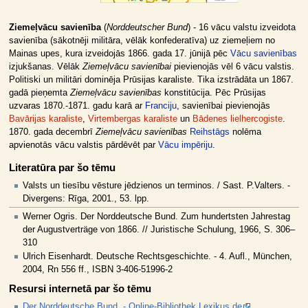
Ziemeļvācu savienība
(
Norddeutscher Bund
) - 16 vācu valstu izveidota
savienība (sākotnēji militāra, vēlāk konfederatīva) uz ziemeļiem no
Mainas upes, kura izveidojās 1866. gada 17. jūnijā pēc
Vācu savienības
izjukšanas. Vēlāk
Ziemeļvācu savienībai
pievienojās vēl 6 vācu valstis.
Politiski un militāri dominēja Prūsijas karaliste. Tika izstrādāta un 1867.
gadā pieņemta
Ziemeļvācu savienības
konstitūcija. Pēc Prūsijas
uzvaras 1870.-1871. gadu karā ar
Franciju
, savienībai pievienojās
Bavārijas karaliste
,
Virtembergas karaliste
un
Bādenes lielhercogiste
.
1870. gada decembrī
Ziemeļvācu savienības
Reihstāgs
nolēma
apvienotās vācu valstis pārdēvēt par
Vācu impēriju
.
Literatūra par šo tēmu
Valsts un tiesību vēsture jēdzienos un terminos. / Sast. P.Valters. -
Divergens: Rīga, 2001., 53. lpp.
Werner Ogris. Der Norddeutsche Bund. Zum hundertsten Jahrestag
der Augustverträge von 1866. // Juristische Schulung, 1966, S. 306–
310
Ulrich Eisenhardt. Deutsche Rechtsgeschichte. - 4. Aufl., München,
2004, Rn 556 ff., ISBN 3-406-51996-2
Resursi internetā par šo tēmu
Der Norddeutsche Bund. - Online-Bibliothek Lexikus.de