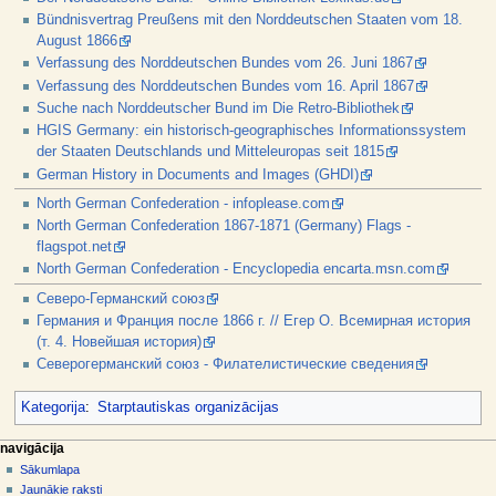
Bündnisvertrag Preußens mit den Norddeutschen Staaten vom 18.
August 1866
Verfassung des Norddeutschen Bundes vom 26. Juni 1867
Verfassung des Norddeutschen Bundes vom 16. April 1867
Suche nach Norddeutscher Bund im Die Retro-Bibliothek
HGIS Germany: ein historisch-geographisches Informationssystem
der Staaten Deutschlands und Mitteleuropas seit 1815
German History in Documents and Images (GHDI)
North German Confederation - infoplease.com
North German Confederation 1867-1871 (Germany) Flags -
flagspot.net
North German Confederation - Encyclopedia encarta.msn.com
Северо-Германский союз
Германия и Франция после 1866 г. // Егер О. Всемирная история
(т. 4. Новейшая история)
Северогерманский союз - Филателистические сведения
Kategorija
:
Starptautiskas organizācijas
N
lapas darbības
dalībnieka rīki
navigācija
raksts
pieslēgties
Sākumlapa
a
diskusija
Jaunākie raksti