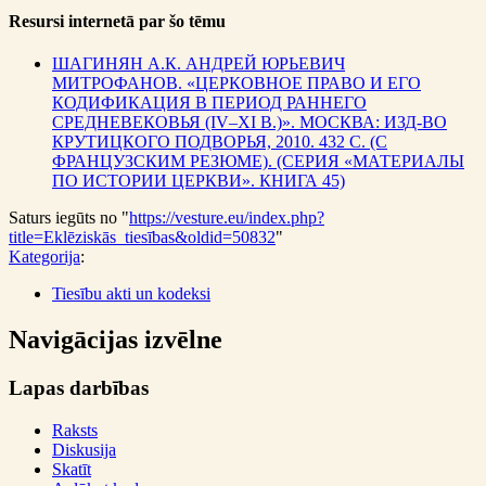
Resursi internetā par šo tēmu
ШАГИНЯН А.К. АНДРЕЙ ЮРЬЕВИЧ
МИТРОФАНОВ. «ЦЕРКОВНОЕ ПРАВО И ЕГО
КОДИФИКАЦИЯ В ПЕРИОД РАННЕГО
СРЕДНЕВЕКОВЬЯ (IV–XI В.)». МОСКВА: ИЗД-ВО
КРУТИЦКОГО ПОДВОРЬЯ, 2010. 432 С. (С
ФРАНЦУЗСКИМ РЕЗЮМЕ). (СЕРИЯ «МАТЕРИАЛЫ
ПО ИСТОРИИ ЦЕРКВИ». КНИГА 45)
Saturs iegūts no "
https://vesture.eu/index.php?
title=Eklēziskās_tiesības&oldid=50832
"
Kategorija
:
Tiesību akti un kodeksi
Navigācijas izvēlne
Lapas darbības
Raksts
Diskusija
Skatīt