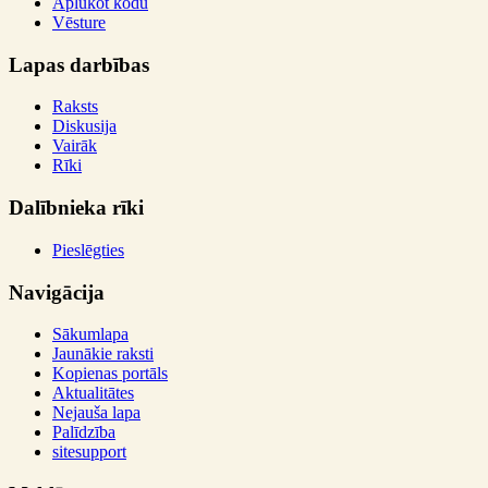
Aplūkot kodu
Vēsture
Lapas darbības
Raksts
Diskusija
Vairāk
Rīki
Dalībnieka rīki
Pieslēgties
Navigācija
Sākumlapa
Jaunākie raksti
Kopienas portāls
Aktualitātes
Nejauša lapa
Palīdzība
sitesupport