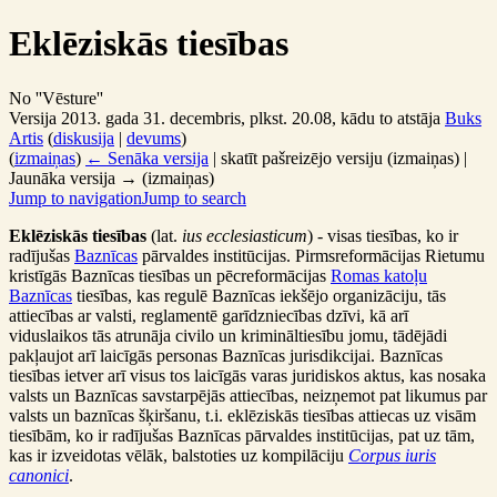
Eklēziskās tiesības
No ''Vēsture''
Versija 2013. gada 31. decembris, plkst. 20.08, kādu to atstāja
Buks
Artis
(
diskusija
|
devums
)
(
izmaiņas
)
← Senāka versija
| skatīt pašreizējo versiju (izmaiņas) |
Jaunāka versija → (izmaiņas)
Jump to navigation
Jump to search
Eklēziskās tiesības
(lat.
ius ecclesiasticum
) - visas tiesības, ko ir
radījušas
Baznīcas
pārvaldes institūcijas. Pirmsreformācijas Rietumu
kristīgās Baznīcas tiesības un pēcreformācijas
Romas katoļu
Baznīcas
tiesības, kas regulē Baznīcas iekšējo organizāciju, tās
attiecības ar valsti, reglamentē garīdzniecības dzīvi, kā arī
viduslaikos tās atrunāja civilo un krimināltiesību jomu, tādējādi
pakļaujot arī laicīgās personas Baznīcas jurisdikcijai. Baznīcas
tiesības ietver arī visus tos laicīgās varas juridiskos aktus, kas nosaka
valsts un Baznīcas savstarpējās attiecības, neizņemot pat likumus par
valsts un baznīcas šķiršanu, t.i. eklēziskās tiesības attiecas uz visām
tiesībām, ko ir radījušas Baznīcas pārvaldes institūcijas, pat uz tām,
kas ir izveidotas vēlāk, balstoties uz kompilāciju
Corpus iuris
canonici
.