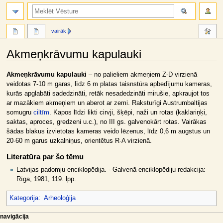
meklēt
vairāk
Akmeņkrāvumu kapulauki
Jump
Jump
Akmeņkrāvumu kapulauki
– no palieliem akmeņiem Z-D virzienā
to
to
veidotas 7-10 m garas, līdz 6 m platas taisnstūra apbedījumu kameras,
navigation
search
kurās apglabāti sadedzināti, retāk nesadedzināti mirušie, apkraujot tos
ar mazākiem akmeņiem un aberot ar zemi. Raksturīgi Austrumbaltijas
somugru
ciltīm
. Kapos līdzi likti cirvji, šķēpi, naži un rotas (kaklariņķi,
saktas, aproces, gredzeni u.c.), no III gs. galvenokārt rotas. Vairākas
šādas blakus izvietotas kameras veido lēzenus, līdz 0,6 m augstus un
20-60 m garus uzkalniņus, orientētus R-A virzienā.
Literatūra par šo tēmu
Latvijas padomju enciklopēdija. - Galvenā enciklopēdiju redakcija:
Rīga, 1981, 119. lpp.
Kategorija
:
Arheoloģija
N
lapas darbības
dalībnieka rīki
navigācija