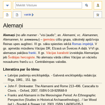
meklēt
vairāk
Alemaņi
Jump
Jump
Alemaņi
(no
alle manner
- "visi ļaudis"; an.
Alemanni
, vc.
Alamannen,
to
to
Alemannen
, kr.
алеманны
) –
ģermāņu
cilšu grupa, sākotnēji apdzīvoja
navigation
search
Reinas upes augšteci. III gs. sāka spiesties iekšā
Romas impērijā
. V
gs. apmetās mūsdienu Vācijas DR, Elzasā un Šveices A daļā. V-VI gs.
alemaņus pakļāva
franki
. X gs.
Vācijas karalistē
izveidojās Alemanijas
jeb
Švābijas hercogiste
. No alemaņu vārda cēlies Vācijas un vāciešu
nosaukums franču u.c. Centrāleiropas valodās.
Literatūra par šo tēmu
Latvijas padomju enciklopēdija. - Galvenā enciklopēdiju redakcija:
Rīga, 1981., 151. lpp.
John F. Drinkwater. The Alamanni and Rome 213–496. Caracalla to
Clovis. - Oxford, 2007, ISBN 0-19-929568-9
Franks and Alamanni in the Merovingian Period: An Ethnographic
Perspective (Studies in Historical Archaeoethnology),. / Ian Wood
(ed.) - Boydell & Brewer Ltd, 2003, ISBN 1-84383-035-3