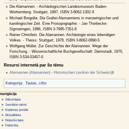
Die Alamannen. - Archäologischen Landesmuseum Baden-
Württemberg: Stuttgart, 1997, ISBN 3-8062-1302-X
Michael Borgolte. Die Grafen Alemanniens in merowingischer und
karolingischer Zeit. Eine Prosopographie. - Jan Thorbecke:
Sigmaringen, 1986, ISBN 3-7995-7351-8
Rainer Christlein. Die Alamannen. Archäologie eines lebendigen
Volkes. - Theiss: Stuttgart, 1978, ISBN 3-8062-0890-5
Wolfgang Müller. Zur Geschichte der Alamannen. Wege der
Forschung. - Wissenschaftliche Buchgesellschaft: Darmstadt, 1975,
ISBN 3-534-03457-0
Resursi internetā par šo tēmu
Alemannen (Alamannen) - Historischen Lexikon der Schweiz
Kategorija
:
Tautas, ciltis
N
lapas darbības
dalībnieka rīki
navigācija
raksts
pieslēgties
Sākumlapa
a
diskusija
Jaunākie raksti
v
skatīt
Kopienas portāls
i
aplūkot
Aktualitātes
g
kodu
Nejauša lapa
vēsture
ā
Palīdzība